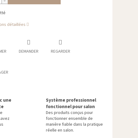
tté
ons détaillées
MER
DEMANDER
REGARDER
AGER
ec une
Système professionnel
te
fonctionnel pour salon
re
Des produits conçus pour
savez
fonctionner ensemble de
us
manière fiable dans la pratique
réelle en salon.