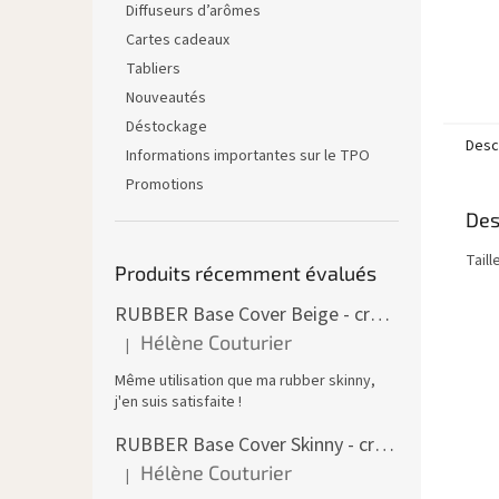
Diffuseurs d’arômes
Cartes cadeaux
Tabliers
Nouveautés
Déstockage
Descr
Informations importantes sur le TPO
Promotions
Des
Taill
Produits récemment évalués
RUBBER Base Cover Beige - creuset 30 ml
Hélène Couturier
|
L'évaluation du produit est de 5 sur 5 étoiles.
Même utilisation que ma rubber skinny,
j'en suis satisfaite !
RUBBER Base Cover Skinny - creuset 30 g
Hélène Couturier
|
L'évaluation du produit est de 5 sur 5 étoiles.