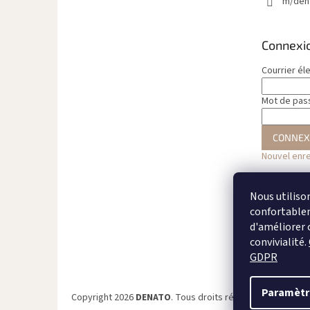
m/den
Connexi
Courrier él
Mot de pas
CONNEX
Nouvel enr
Nous utiliso
confortableme
d'améliorer 
convivialité.
GDPR
Paramètr
Copyright 2026
DENATO
. Tous droits réservés.
Modifier 