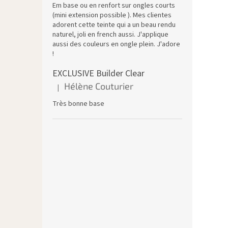
Em base ou en renfort sur ongles courts
(mini extension possible ). Mes clientes
adorent cette teinte qui a un beau rendu
naturel, joli en french aussi. J'applique
aussi des couleurs en ongle plein. J'adore
!
EXCLUSIVE Builder Clear
Hélène Couturier
|
L'évaluation du produit est de 5 sur 5 étoiles.
Très bonne base