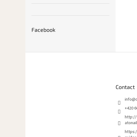
Facebook
P
i
e
d
d
Contact
e
p
info
@
a
g
+420 6
e
http:/
atonai
https: