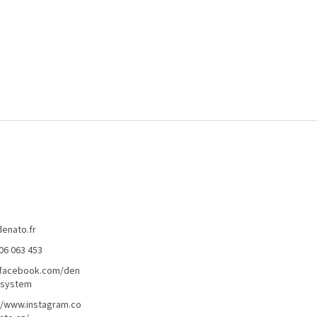
denato.fr
06 063 453
/facebook.com/den
lsystem
//www.instagram.co