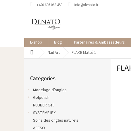
Aller
+420 606 063 453
info@denato.fr
au
contenu
E-shop
Blog
Partenaires & Ambassadeurs
Accueil
Nail Art
FLAKE Matté 1
E
FLA
n
Sauter
c
Catégories
les
a
catégories
d
Modelage d’ongles
r
Gelpolish
é
RUBBER Gel
SYSTÈME IBX
Soins des ongles naturels
ACESO