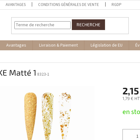
AVANTAGES
CONDITIONS GÉNÉRALES DE VENTE
RGDP
RECHERCHE
Avantages
Livraison & Paiement
Législation de EU
Év
KE Matté 1
8323-1
2,15
1,79 € H
Prix
en st
de
la
mesure: