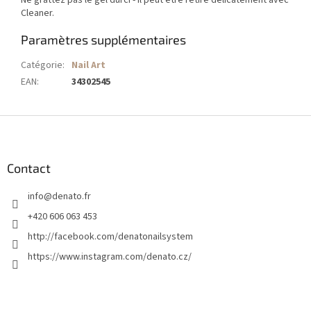
Ne grattez pas le gel durci - il peut être retiré délicatement avec
Cleaner.
Paramètres supplémentaires
Catégorie
:
Nail Art
EAN
:
34302545
P
i
e
d
Contact
d
info
@
denato.fr
e
p
+420 606 063 453
a
http://facebook.com/denatonailsystem
g
https://www.instagram.com/denato.cz/
e