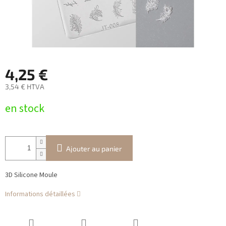
4,25 €
3,54 € HTVA
Prix
en stock
de
la
mesure:
Ajouter au panier
3D Silicone Moule
Informations détaillées