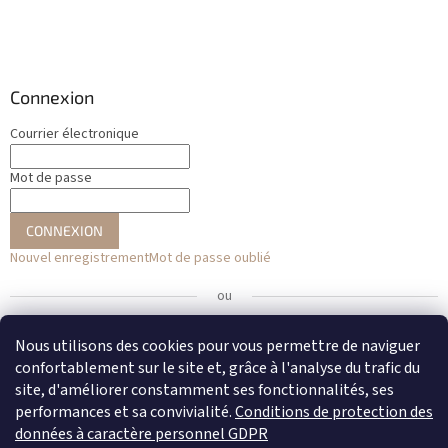
Connexion
Courrier électronique
Mot de passe
CONNEXION
Nouvel enregistrement
Mot de passe oublié
ou
Se connecter avec Facebook
Nous utilisons des cookies pour vous permettre de naviguer
confortablement sur le site et, grâce à l'analyse du trafic du
Se connecter avec Google
site, d'améliorer constamment ses fonctionnalités, ses
performances et sa convivialité.
Conditions de protection des
données à caractère personnel GDPR