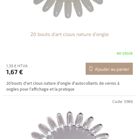
o
d
u
i
t
20 bouts d'art clous nature d'ongle
s
en stock
1,39 € HTVA
Ajouter au panier
1,67 €
20 bouts d'art clous nature d'ongle d'autocollants de vernis à
ongles pour l'affichage et la pratique
Code:
5986