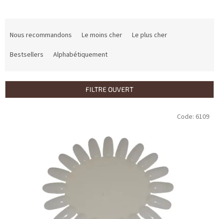
T
r
Nous recommandons
Le moins cher
Le plus cher
i
d
Bestsellers
Alphabétiquement
e
s
p
FILTRE OUVERT
r
o
L
Code:
6109
d
i
u
s
i
t
t
e
s
d
e
s
p
r