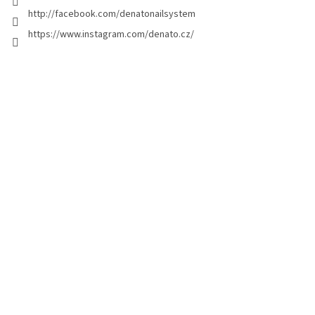
a
http://facebook.com/denatonailsystem
g
https://www.instagram.com/denato.cz/
e