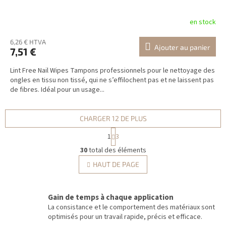
en stock
6,26 € HTVA
Ajouter au panier
7,51 €
Lint Free Nail Wipes Tampons professionnels pour le nettoyage des
ongles en tissu non tissé, qui ne s’effilochent pas et ne laissent pas
de fibres. Idéal pour un usage...
CHARGER 12 DE PLUS
P
1
3
a
C
g
30
total des éléments
o
i
n
HAUT DE PAGE
n
t
a
r
t
i
ô
Gain de temps à chaque application
o
l
La consistance et le comportement des matériaux sont
n
e
optimisés pour un travail rapide, précis et efficace.
d