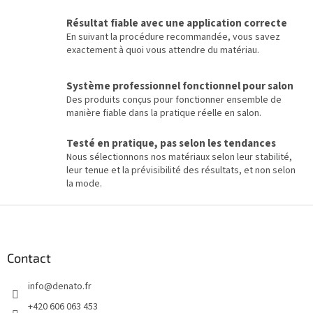
e
s
Résultat fiable avec une application correcte
l
En suivant la procédure recommandée, vous savez
i
exactement à quoi vous attendre du matériau.
s
t
Système professionnel fonctionnel pour salon
e
Des produits conçus pour fonctionner ensemble de
s
manière fiable dans la pratique réelle en salon.
Testé en pratique, pas selon les tendances
Nous sélectionnons nos matériaux selon leur stabilité,
leur tenue et la prévisibilité des résultats, et non selon
la mode.
P
i
e
d
Contact
d
info
@
denato.fr
e
p
+420 606 063 453