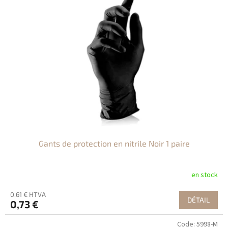
i
t
t
e
s
d
e
s
p
r
o
d
u
i
t
Gants de protection en nitrile Noir 1 paire
s
en stock
0,61 € HTVA
DÉTAIL
0,73 €
Code:
5998-M