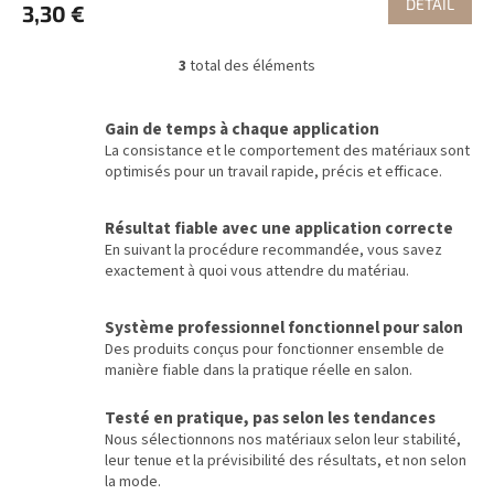
DÉTAIL
3,30 €
3
total des éléments
C
o
n
Gain de temps à chaque application
t
La consistance et le comportement des matériaux sont
r
optimisés pour un travail rapide, précis et efficace.
ô
l
e
Résultat fiable avec une application correcte
d
En suivant la procédure recommandée, vous savez
e
exactement à quoi vous attendre du matériau.
s
l
i
Système professionnel fonctionnel pour salon
s
Des produits conçus pour fonctionner ensemble de
t
manière fiable dans la pratique réelle en salon.
e
s
Testé en pratique, pas selon les tendances
Nous sélectionnons nos matériaux selon leur stabilité,
leur tenue et la prévisibilité des résultats, et non selon
la mode.