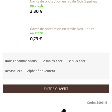
Gants de protection en nitrile Noir 5 paires
en stock
3,30 €
Gants de protection en nitrile Noir 1 paire
en stock
0,73 €
T
r
Nous recommandons
Le moins cher
Le plus cher
i
d
Bestsellers
Alphabétiquement
e
s
p
FILTRE OUVERT
r
o
L
Code:
5996-M
d
i
u
s