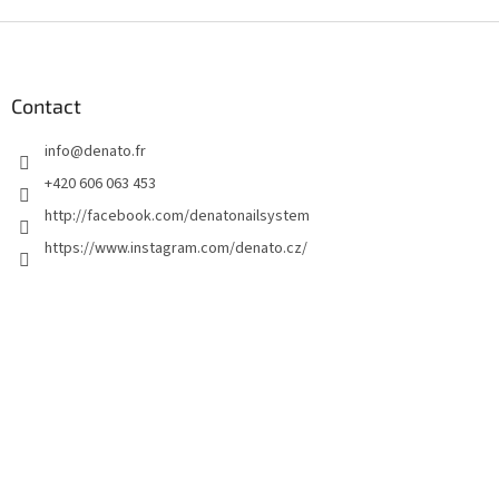
P
i
e
d
Contact
d
info
@
denato.fr
e
p
+420 606 063 453
a
http://facebook.com/denatonailsystem
g
https://www.instagram.com/denato.cz/
e