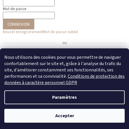
Mot de passe
CONNEXION
Nouvel enregistrement
Mot de passe oublié
ou
Se connecter avec Facebook
Nous utilisons des cookies pour vous permettre de naviguer
confortablement sur le site et, grâce à l'analyse du trafic du
Se connecter avec Google
site, d'améliorer constamment ses fonctionnalités, ses
performances et sa convivialité.
Conditions de protection des
données à caractère personnel GDPR
Créé par Shoptet
Paramètres
Copyright 2026
DENATO
. Tous droits réservés.
Modifier les
Accepter
paramètres des cookies
Newsletter