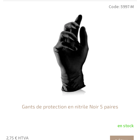
Code:
5997-M
Gants de protection en nitrile Noir 5 paires
en stock
2,75 € HTVA