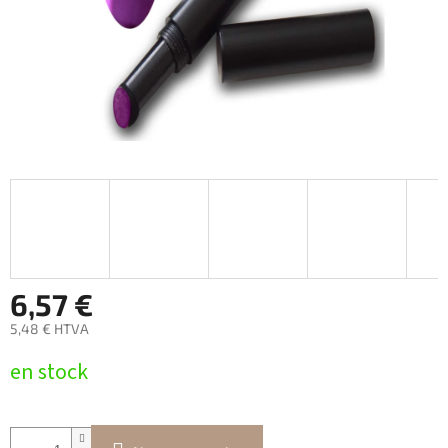
6,57 €
5,48 € HTVA
Prix
en stock
de
la
mesure: