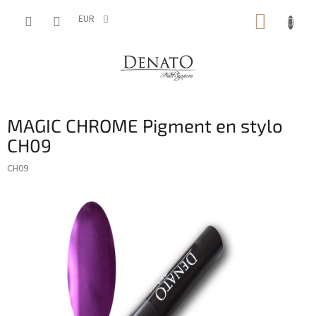
Aller
PANIE
au
EUR
contenu
D'ACH
MAGIC CHROME Pigment en stylo
CH09
CH09