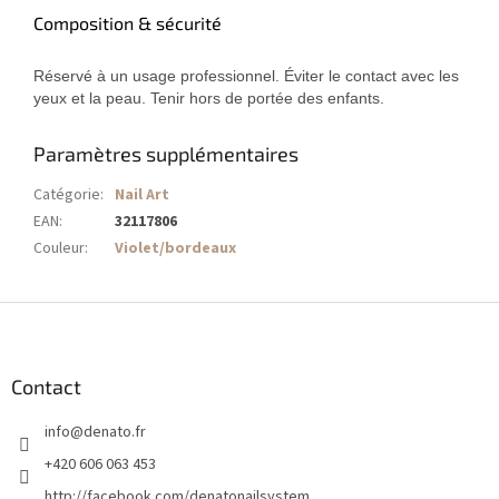
Composition & sécurité
Réservé à un usage professionnel. Éviter le contact avec les
yeux et la peau. Tenir hors de portée des enfants.
Paramètres supplémentaires
Catégorie
:
Nail Art
EAN
:
32117806
Couleur
:
Violet/bordeaux
P
i
e
d
Contact
d
info
@
denato.fr
e
p
+420 606 063 453
a
http://facebook.com/denatonailsystem