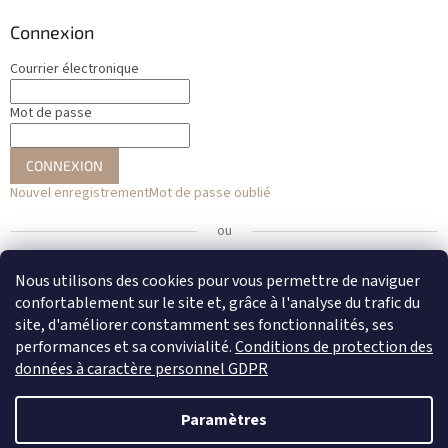
Connexion
Courrier électronique
Mot de passe
CONNEXION
Nouvel enregistrement
Mot de passe oublié
ou
Se connecter avec Facebook
Nous utilisons des cookies pour vous permettre de naviguer
confortablement sur le site et, grâce à l'analyse du trafic du
Se connecter avec Google
site, d'améliorer constamment ses fonctionnalités, ses
performances et sa convivialité.
Conditions de protection des
données à caractère personnel GDPR
Créé par Shoptet
Paramètres