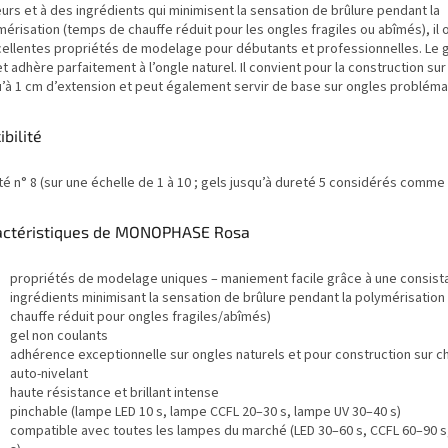
urs et à des ingrédients qui minimisent la sensation de brûlure pendant la
érisation (temps de chauffe réduit pour les ongles fragiles ou abîmés), il 
cellentes propriétés de modelage pour débutants et professionnelles. Le g
t adhère parfaitement à l’ongle naturel. Il convient pour la construction su
u’à 1 cm d’extension et peut également servir de base sur ongles probléma
ibilité
é n° 8 (sur une échelle de 1 à 10 ; gels jusqu’à dureté 5 considérés comme
actéristiques de MONOPHASE Rosa
propriétés de modelage uniques – maniement facile grâce à une consist
ingrédients minimisant la sensation de brûlure pendant la polymérisatio
chauffe réduit pour ongles fragiles/abîmés)
gel non coulants
adhérence exceptionnelle sur ongles naturels et pour construction sur c
auto-nivelant
haute résistance et brillant intense
pinchable (lampe LED 10 s, lampe CCFL 20–30 s, lampe UV 30–40 s)
compatible avec toutes les lampes du marché (LED 30–60 s, CCFL 60–90 s