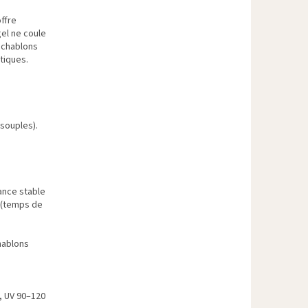
offre
el ne coule
r chablons
tiques.
 souples).
ance stable
n (temps de
hablons
, UV 90–120