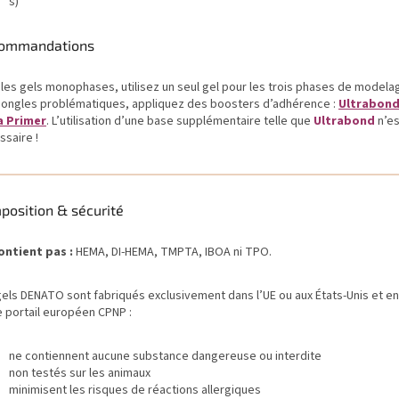
s)
ommandations
 les gels monophases, utilisez un seul gel pour les trois phases de modelag
 ongles problématiques, appliquez des boosters d’adhérence :
Ultrabond
a Primer
. L’utilisation d’une base supplémentaire telle que
Ultrabond
n’es
ssaire !
position & sécurité
ontient pas :
HEMA, DI-HEMA, TMPTA, IBOA ni TPO.
gels DENATO sont fabriqués exclusivement dans l’UE ou aux États-Unis et e
e portail européen CPNP :
ne contiennent aucune substance dangereuse ou interdite
non testés sur les animaux
minimisent les risques de réactions allergiques