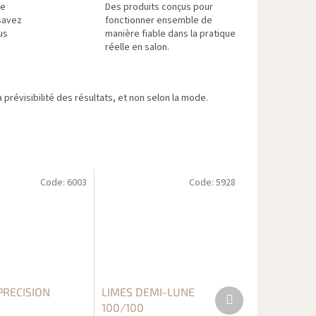
re
Des produits conçus pour
savez
fonctionner ensemble de
us
manière fiable dans la pratique
réelle en salon.
 prévisibilité des résultats, et non selon la mode.
Code:
6003
Code:
5928
PRECISION
LIMES DEMI-LUNE
Produit
suivant
100/100