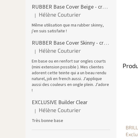
RUBBER Base Cover Beige - creuset 30 ml
Hélène Couturier
|
L'évaluation du produit est de 5 sur 5 étoiles.
Même utilisation que ma rubber skinny,
j'en suis satisfaite !
RUBBER Base Cover Skinny - creuset 30 g
Hélène Couturier
|
L'évaluation du produit est de 5 sur 5 étoiles.
Em base ou en renfort sur ongles courts
Produ
(mini extension possible ). Mes clientes
adorent cette teinte qui a un beau rendu
naturel, joli en french aussi. J'applique
aussi des couleurs en ongle plein. J'adore
!
EXCLUSIVE Builder Clear
Hélène Couturier
|
L'évaluation du produit est de 5 sur 5 étoiles.
Très bonne base
BRILL
Exclu