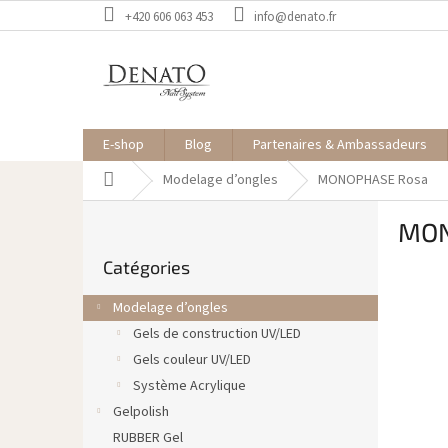
Aller
+420 606 063 453
info@denato.fr
au
contenu
E-shop
Blog
Partenaires & Ambassadeurs
Accueil
Modelage d’ongles
MONOPHASE Rosa
E
MON
n
Sauter
c
Catégories
les
a
catégories
d
Modelage d’ongles
r
Gels de construction UV/LED
é
Gels couleur UV/LED
Système Acrylique
Gelpolish
RUBBER Gel