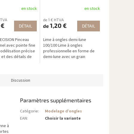
en stock
en stock
HTVA
de 1 € HTVA
 €
1,20 €
de
DÉTAIL
DÉTAIL
ECISION Pinceau
Lime à ongles demi-lune
nel avec pointe fine
100/100 Lime à ongles
odélisation précise
professionnelle en forme de
 et des détails de
demi-lune avec un grain
100/100 – idéale pour façonner,
raccourcir et affiner les ongles
en gel,...
Discussion
Paramètres supplémentaires
Catégorie
:
Modelage d’ongles
EAN
:
Choisir la variante
nne à
ortes