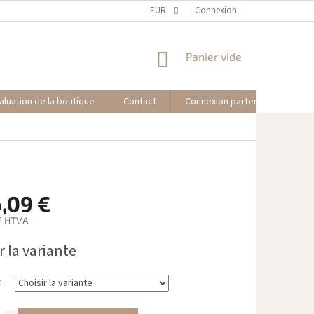
EUR
Connexion
PANIER
Panier vide
D'ACHAT
aluation de la boutique
Contact
Connexion partenaire affilié
,09 €
€
HTVA
r la variante
t