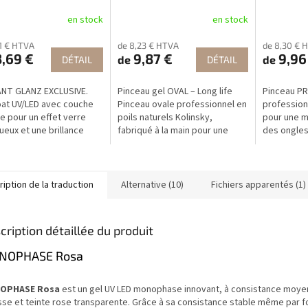
en stock
en stock
41 € HTVA
de 8,23 € HTVA
de 8,30 € 
,69 €
9,87 €
9,96
de
de
DÉTAIL
DÉTAIL
ANT GLANZ EXCLUSIVE.
Pinceau gel OVAL – Long life
Pinceau PR
at UV/LED avec couche
Pinceau ovale professionnel en
profession
te pour un effet verre
poils naturels Kolinsky,
pour une m
eux et une brillance
fabriqué à la main pour une
des ongles
se. Extrêmement
longue durée de vie et une
NailArt.
nt, ne jaunit pas et idéal
application précise du gel.
iption de la traduction
Alternative (10)
Fichiers apparentés (1)
cription détaillée du produit
NOPHASE Rosa
OPHASE Rosa
est un gel UV LED monophase innovant, à consistance moye
sse et teinte rose transparente. Grâce à sa consistance stable même par f