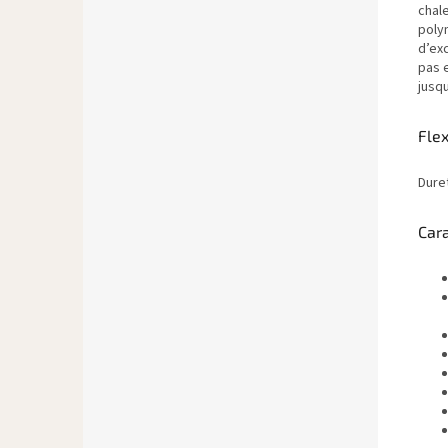
chale
polym
d’ex
pas e
jusq
Flex
Duret
Car