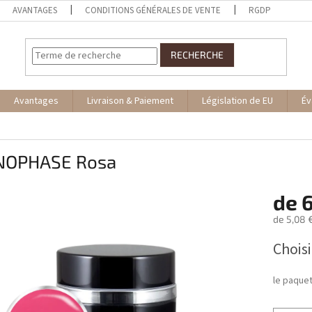
AVANTAGES
CONDITIONS GÉNÉRALES DE VENTE
RGDP
RECHERCHE
Avantages
Livraison & Paiement
Législation de EU
Év
OPHASE Rosa
de
6
de
5,08 
Prix
Choisi
de
la
mesure:
le paque