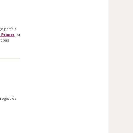
e parfait.
 Primer
ou
t pas
nregistrés