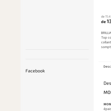
de 11,
13
de
BRILLI
Top co
collan
somptu
luxueu
résista
pour...
Descr
Facebook
Des
MO
MON
épai