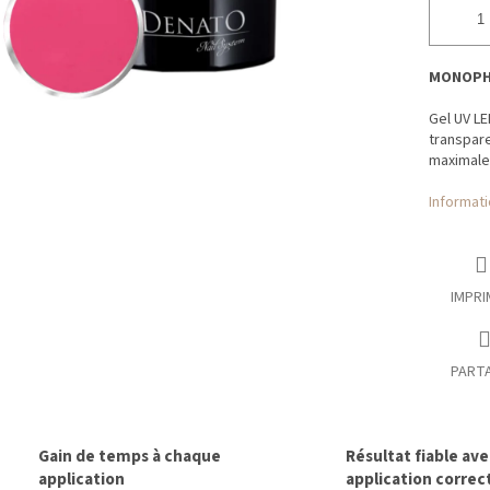
MONOPH
Gel UV L
transpare
maximale 
Informati
IMPRI
PART
Gain de temps à chaque
Résultat fiable av
application
application correc