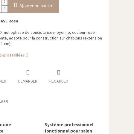
Ajouter au panier
ASE Rosa
ED monophase de consistance moyenne, couleur rose
nte, adapté pour la construction sur chablons (extension
1 cm).
ons détaillées
MER
DEMANDER
REGARDER
AGER
ec une
Système professionnel
te
fonctionnel pour salon