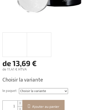
de
13,69 €
de
11,41 €
HTVA
Prix
Choisir la variante
de
la
mesure:
le paquet
Ajouter au panier