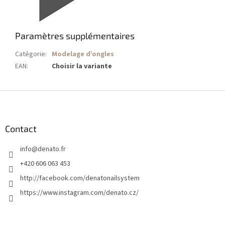
Paramètres supplémentaires
Catégorie
:
Modelage d’ongles
EAN
:
Choisir la variante
P
i
e
d
Contact
d
info
@
denato.fr
e
p
+420 606 063 453
a
http://facebook.com/denatonailsystem
g
https://www.instagram.com/denato.cz/
e