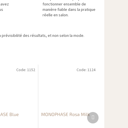
savez
fonctionner ensemble de
us
manière fiable dans la pratique
réelle en salon.
 prévisibilité des résultats, et non selon la mode.
Code:
1152
Code:
1124
SE Blue
MONOPHASE Rosa Milk
Produit
suivant