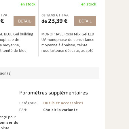
en stock
en stock
HTVA
de 19,49 € HTVA
 €
23,39 €
de
DÉTAIL
DÉTAIL
 BLUE Gel building
MONOPHASE Rosa Milk Gel LED
nophase de
UV monophase de consistance
ce moyenne,
moyenne à épaisse, teinte
 teinté de bleu,
rose laiteuse délicate, adapté
lement à la
pour la construction sur
on sur chablons.
chablons.
ion (2)
Paramètres supplémentaires
Catégorie
:
Outils et accessoires
EAN
:
Choisir la variante
conçu pour
omiser du
pointe