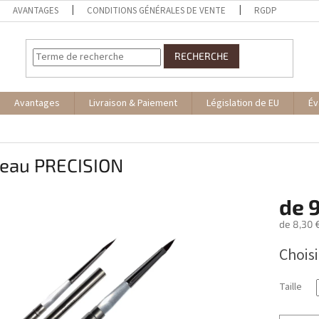
AVANTAGES
CONDITIONS GÉNÉRALES DE VENTE
RGDP
RECHERCHE
Avantages
Livraison & Paiement
Législation de EU
Év
ceau PRECISION
de
9
de
8,30 
Prix
Choisi
de
la
mesure:
Taille