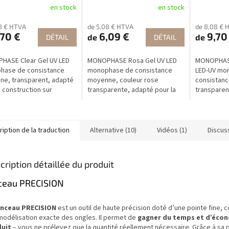
en stock
en stock
8 € HTVA
de 5,08 € HTVA
de 8,08 € 
70 €
6,09 €
9,70
de
de
DÉTAIL
DÉTAIL
HASE Clear Gel UV LED
MONOPHASE Rosa Gel UV LED
MONOPHASE
hase de consistance
monophase de consistance
LED-UV mo
e, transparent, adapté
moyenne, couleur rose
consistan
a construction sur
transparente, adapté pour la
transparent
ns (extension maximale 1
construction sur chablons
adapté éga
(extension maximale 1 cm).
constructi
iption de la traduction
Alternative (10)
Vidéos (1)
Discuss
cription détaillée du produit
ceau PRECISION
inceau PRECISION
est un outil de haute précision doté d’une pointe fine, 
modélisation exacte des ongles. Il permet de
gagner du temps et d’écon
uit
– vous ne prélevez que la quantité réellement nécessaire. Grâce à sa 