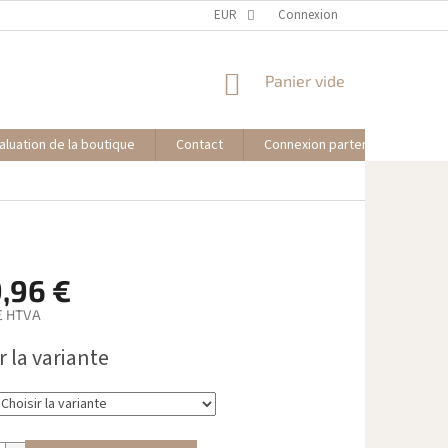
EUR
Connexion
PANIER
Panier vide
D'ACHAT
aluation de la boutique
Contact
Connexion partenaire affilié
,96 €
€
HTVA
r la variante