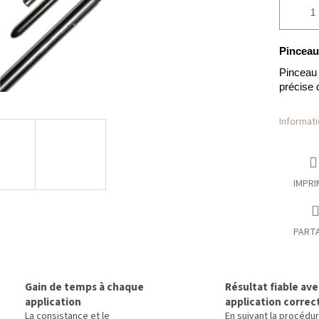
Pincea
Pinceau 
précise 
Informati
IMPRI
PART
Gain de temps à chaque
Résultat fiable av
application
application correc
La consistance et le
En suivant la procédu