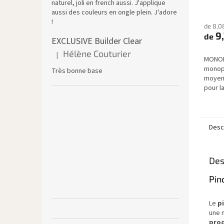
naturel, joli en french aussi. J'applique
aussi des couleurs en ongle plein. J'adore
!
de 8,0
9,
de
EXCLUSIVE Builder Clear
Hélène Couturier
|
L'évaluation du produit est de 5 sur 5 étoiles.
MONOP
monop
Très bonne base
moyenn
pour l
chablo
cm).
Descr
Des
Pin
Le
p
une 
prod