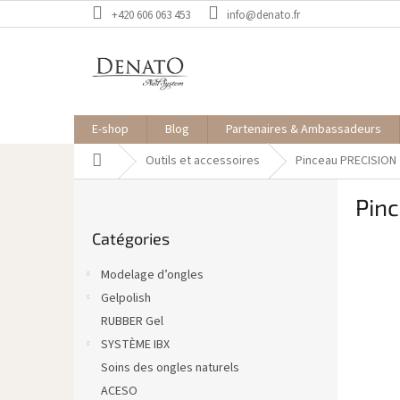
Aller
+420 606 063 453
info@denato.fr
au
contenu
E-shop
Blog
Partenaires & Ambassadeurs
Accueil
Outils et accessoires
Pinceau PRECISION
E
Pin
n
Sauter
c
Catégories
les
a
catégories
d
Modelage d’ongles
r
Gelpolish
é
RUBBER Gel
SYSTÈME IBX
Soins des ongles naturels
ACESO