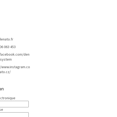
denato.fr
06 063 453
/facebook.com/den
lsystem
//www.instagram.co
ato.cz/
on
ectronique
se