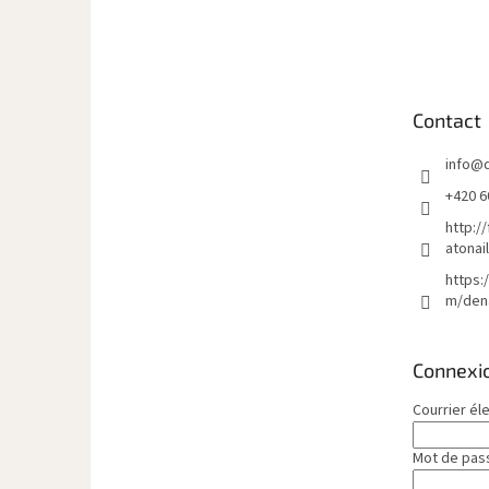
P
i
e
d
d
Contact
e
p
info
@
a
g
+420 6
e
http:/
atonai
https:
m/den
Connexi
Courrier él
Mot de pas