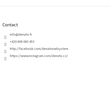
P
i
e
d
Contact
d
info
@
denato.fr
e
p
+420 606 063 453
a
http://facebook.com/denatonailsystem
g
https://www.instagram.com/denato.cz/
e