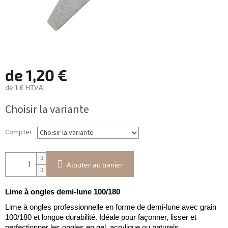
de
1,20 €
de
1 €
HTVA
Prix
Choisir la variante
de
la
mesure:
Compter
Ajouter au panier
Lime à ongles demi-lune 100/180
Lime à ongles professionnelle en forme de demi-lune avec grain
100/180 et longue durabilité. Idéale pour façonner, lisser et
perfectionner les ongles en gel, acrylique ou naturels.