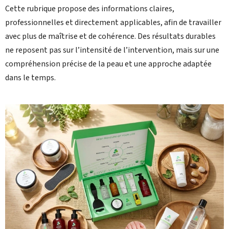
Cette rubrique propose des informations claires,
professionnelles et directement applicables, afin de travailler
avec plus de maîtrise et de cohérence. Des résultats durables
ne reposent pas sur l’intensité de l’intervention, mais sur une
compréhension précise de la peau et une approche adaptée
dans le temps.
L
i
s
t
e
d
e
s
a
r
t