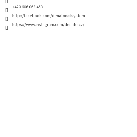
e
p
+420 606 063 453
s
a
http://facebook.com/denatonailsystem
l
g
i
https://www.instagram.com/denato.cz/
e
s
t
e
s