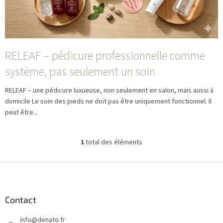
i
c
l
e
s
RELEAF – pédicure professionnelle comme
système, pas seulement un soin
RELEAF – une pédicure luxueuse, non seulement en salon, mais aussi à
domicile Le soin des pieds ne doit pas être uniquement fonctionnel. Il
peut être...
1
total des éléments
C
o
n
P
t
i
r
e
ô
d
Contact
l
d
e
info
@
denato.fr
e
d