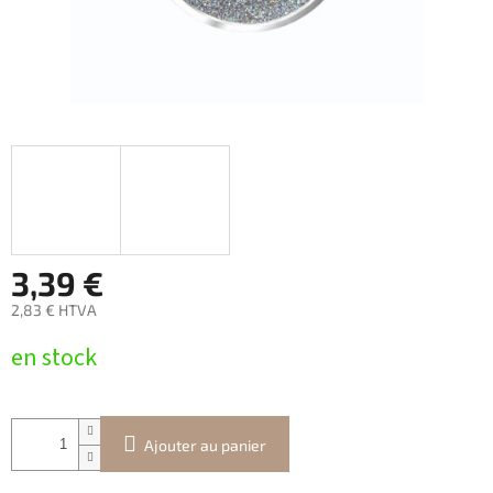
3,39 €
2,83 € HTVA
Prix
en stock
de
la
mesure:
Ajouter au panier