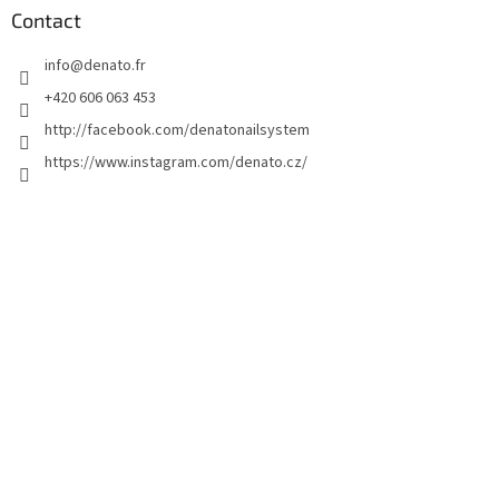
d
Contact
d
info
@
denato.fr
e
p
+420 606 063 453
a
http://facebook.com/denatonailsystem
g
https://www.instagram.com/denato.cz/
e