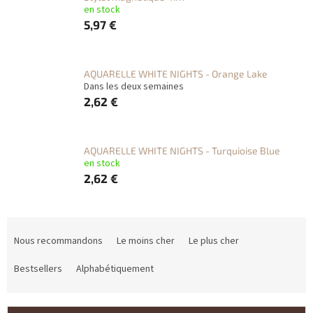
en stock
5,97 €
AQUARELLE WHITE NIGHTS - Orange Lake
Dans les deux semaines
2,62 €
AQUARELLE WHITE NIGHTS - Turquioise Blue
en stock
2,62 €
T
r
Nous recommandons
Le moins cher
Le plus cher
i
d
Bestsellers
Alphabétiquement
e
s