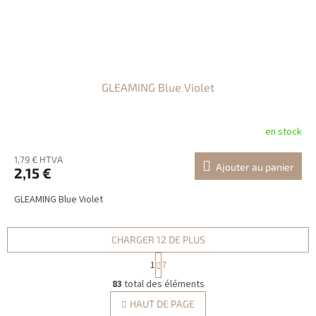
GLEAMING Blue Violet
en stock
1,79 € HTVA
Ajouter au panier
2,15 €
GLEAMING Blue Violet
CHARGER 12 DE PLUS
P
1
7
a
C
g
83
total des éléments
o
i
n
HAUT DE PAGE
n