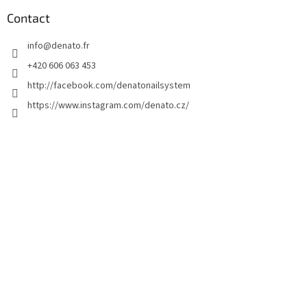
e
d
Contact
d
info
@
denato.fr
e
p
+420 606 063 453
a
http://facebook.com/denatonailsystem
g
https://www.instagram.com/denato.cz/
e