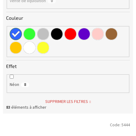
Vente de liquidation
0
Couleur
Effet
Néon
8
SUPPRIMER LES FILTRES
83
éléments à afficher
L
Code:
5444
i
s