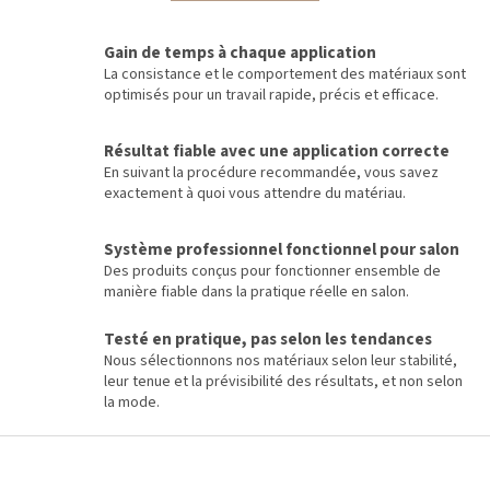
t
a
r
t
i
ô
Gain de temps à chaque application
o
l
La consistance et le comportement des matériaux sont
n
e
optimisés pour un travail rapide, précis et efficace.
d
e
s
Résultat fiable avec une application correcte
l
En suivant la procédure recommandée, vous savez
i
exactement à quoi vous attendre du matériau.
s
t
Système professionnel fonctionnel pour salon
e
Des produits conçus pour fonctionner ensemble de
s
manière fiable dans la pratique réelle en salon.
Testé en pratique, pas selon les tendances
Nous sélectionnons nos matériaux selon leur stabilité,
leur tenue et la prévisibilité des résultats, et non selon
la mode.
P
i