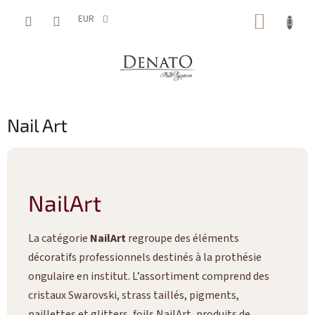
Aller
PANIE
au
EUR
contenu
D'ACH
Nail Art
NailArt
La catégorie
NailArt
regroupe des éléments
décoratifs professionnels destinés à la prothésie
ongulaire en institut. L’assortiment comprend des
cristaux Swarovski, strass taillés, pigments,
paillettes et glitters, foils NailArt, produits de