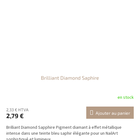
Brilliant Diamond Saphire
en stock
2,33 € HTVA
Ajouter au panier
2,79 €
Brilliant Diamond Sapphire Pigment diamant à effet métallique
intense dans une teinte bleu saphir élégante pour un NailArt
sophistiqué et lumineux.