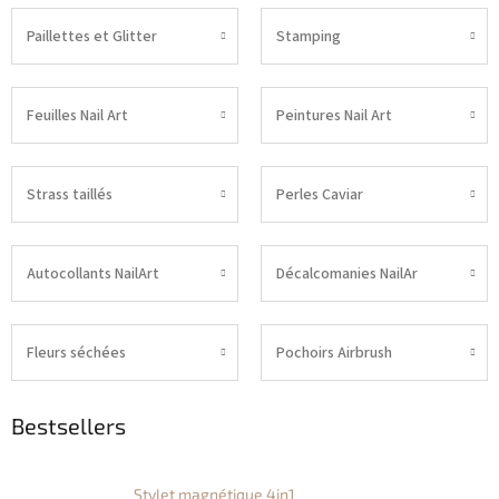
Paillettes et Glitter
Stamping
Feuilles Nail Art
Peintures Nail Art
Strass taillés
Perles Caviar
Autocollants NailArt
Décalcomanies NailAr
Fleurs séchées
Pochoirs Airbrush
Bestsellers
Stylet magnétique 4in1