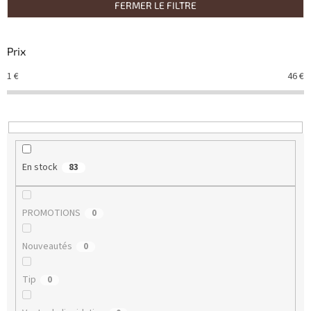
p
FERMER LE FILTRE
r
o
d
Prix
u
1
€
46
€
i
t
s
En stock
83
PROMOTIONS
0
Nouveautés
0
Tip
0