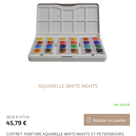
t
e
d
e
s
p
r
o
d
u
i
t
AQUARELLE WHITE NIGHTS
s
en stock
38,16 € HTVA
Ajouter au panier
45,79 €
COFFRET PEINTURE AQUARELLE WHITE NIGHTS ST PETERSBOURG