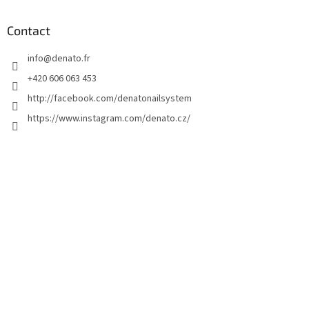
i
e
d
Contact
d
info
@
denato.fr
e
p
+420 606 063 453
a
http://facebook.com/denatonailsystem
g
https://www.instagram.com/denato.cz/
e