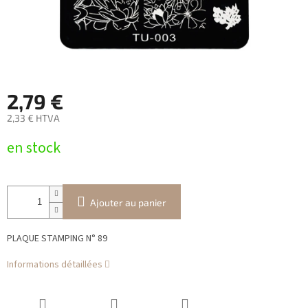
2,79 €
2,33 € HTVA
Prix
en stock
de
la
mesure:
Ajouter au panier
PLAQUE STAMPING N° 89
Informations détaillées