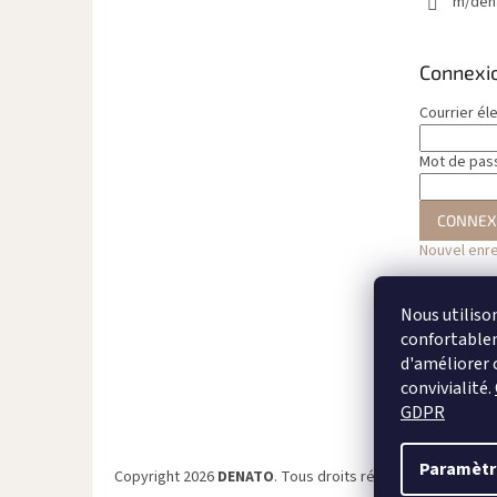
m/den
Connexi
Courrier él
Mot de pas
CONNEX
Nouvel enr
Nous utiliso
confortableme
d'améliorer 
convivialité.
GDPR
Paramètr
Copyright 2026
DENATO
. Tous droits réservés.
Modifier 