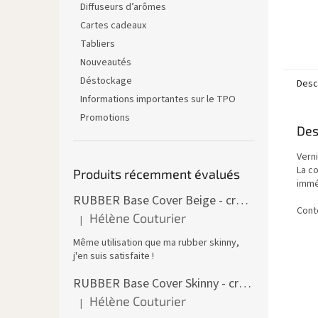
Diffuseurs d’arômes
Cartes cadeaux
Tabliers
Nouveautés
Déstockage
Descr
Informations importantes sur le TPO
Promotions
Des
Vern
La co
Produits récemment évalués
immé
RUBBER Base Cover Beige - creuset 30 ml
Cont
Hélène Couturier
|
L'évaluation du produit est de 5 sur 5 étoiles.
Même utilisation que ma rubber skinny,
j'en suis satisfaite !
RUBBER Base Cover Skinny - creuset 30 g
Hélène Couturier
|
L'évaluation du produit est de 5 sur 5 étoiles.