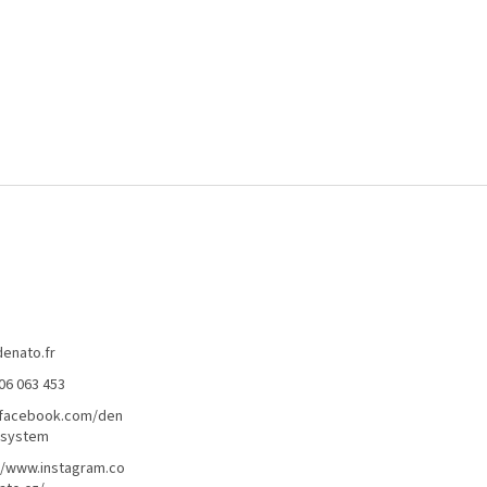
denato.fr
06 063 453
/facebook.com/den
lsystem
//www.instagram.co