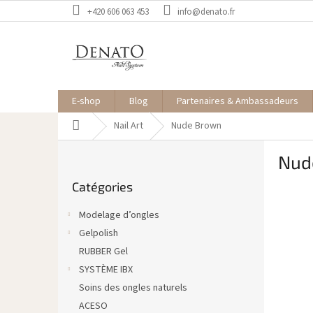
Aller
+420 606 063 453
info@denato.fr
au
contenu
E-shop
Blog
Partenaires & Ambassadeurs
Accueil
Nail Art
Nude Brown
E
Nud
n
Sauter
c
Catégories
les
a
catégories
d
Modelage d’ongles
r
Gelpolish
é
RUBBER Gel
SYSTÈME IBX
Soins des ongles naturels
ACESO