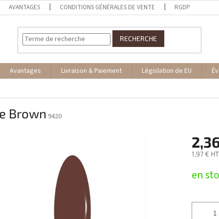
AVANTAGES
CONDITIONS GÉNÉRALES DE VENTE
RGDP
RECHERCHE
Avantages
Livraison & Paiement
Législation de EU
Év
e Brown
9420
2,36
1,97 € H
Prix
en st
de
la
mesure: