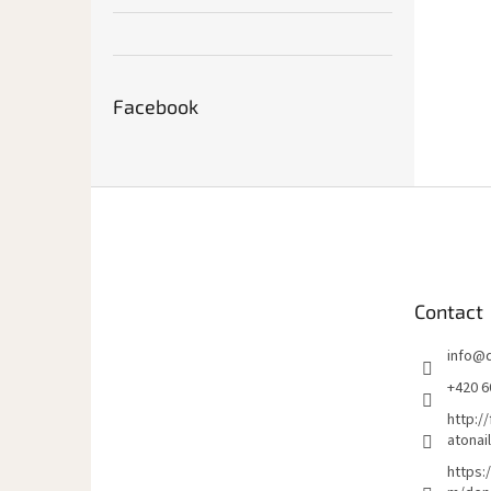
Facebook
P
i
e
d
d
Contact
e
p
info
@
a
g
+420 6
e
http:/
atonai
https: