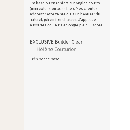
Em base ou en renfort sur ongles courts
(mini extension possible ). Mes clientes
adorent cette teinte qui a un beau rendu
naturel, joli en french aussi. J'applique
aussi des couleurs en ongle plein. J'adore
!
EXCLUSIVE Builder Clear
Hélène Couturier
|
L'évaluation du produit est de 5 sur 5 étoiles.
Très bonne base