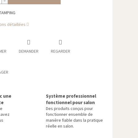
STAMPING
ons détaillées
MER
DEMANDER
REGARDER
AGER
ec une
Système professionnel
te
fonctionnel pour salon
re
Des produits conçus pour
savez
fonctionner ensemble de
us
manière fiable dans la pratique
réelle en salon.