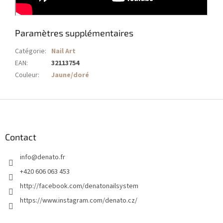
Paramètres supplémentaires
Catégorie
:
Nail Art
EAN
:
32113754
Couleur
:
Jaune/doré
P
i
e
d
Contact
d
info
@
denato.fr
e
p
+420 606 063 453
a
http://facebook.com/denatonailsystem
g
https://www.instagram.com/denato.cz/
e