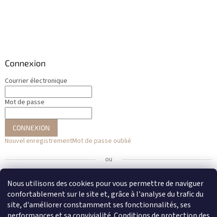
Connexion
Courrier électronique
Mot de passe
CONNEXION
Nouvel enregistrement
Mot de passe oublié
ou
Se connecter avec Facebook
Nous utilisons des cookies pour vous permettre de naviguer
confortablement sur le site et, grâce à l'analyse du trafic du
Se connecter avec Google
site, d'améliorer constamment ses fonctionnalités, ses
performances et sa convivialité.
Conditions de protection des