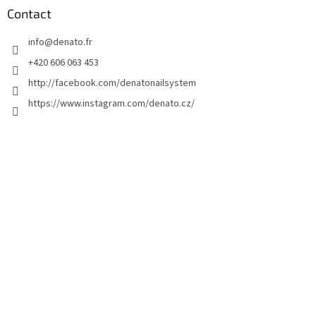
d
Contact
d
info
@
denato.fr
e
p
+420 606 063 453
a
http://facebook.com/denatonailsystem
g
https://www.instagram.com/denato.cz/
e