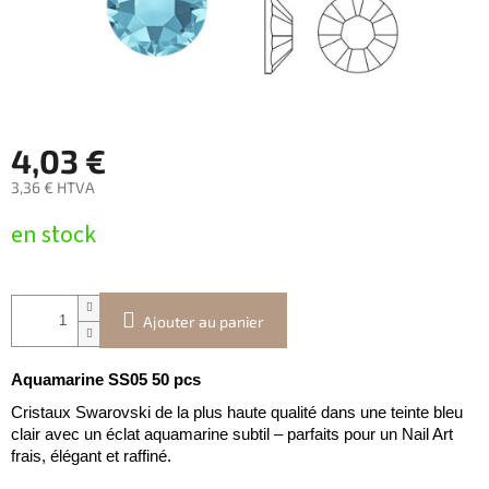
4,03 €
3,36 € HTVA
Prix
en stock
de
la
mesure:
Ajouter au panier
Aquamarine SS05 50 pcs
Cristaux Swarovski de la plus haute qualité dans une teinte bleu
clair avec un éclat aquamarine subtil – parfaits pour un Nail Art
frais, élégant et raffiné.