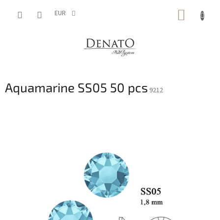
Aller
PANIE
au
EUR
contenu
D'ACH
Aquamarine SS05 50 pcs
9212