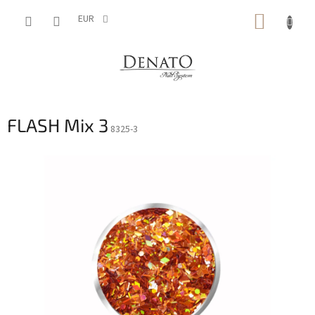
Aller
PANIE
au
EUR
contenu
D'ACH
FLASH Mix 3
8325-3