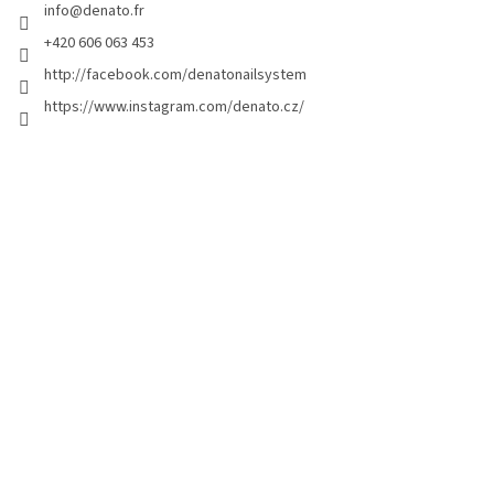
info
@
denato.fr
e
p
+420 606 063 453
a
http://facebook.com/denatonailsystem
g
https://www.instagram.com/denato.cz/
e