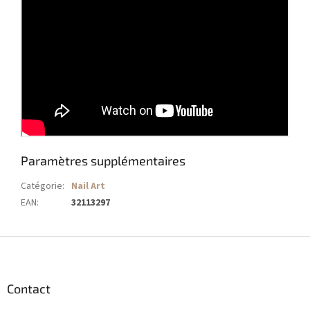
Paramètres supplémentaires
Catégorie
:
Nail Art
EAN
:
32113297
P
i
e
d
Contact
d