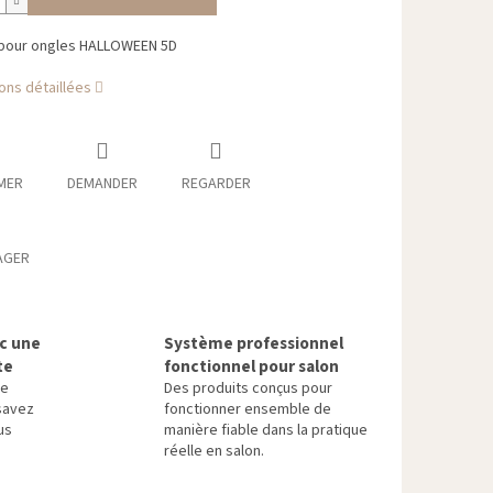
 pour ongles HALLOWEEN 5D
ons détaillées
MER
DEMANDER
REGARDER
AGER
ec une
Système professionnel
te
fonctionnel pour salon
re
Des produits conçus pour
savez
fonctionner ensemble de
us
manière fiable dans la pratique
réelle en salon.