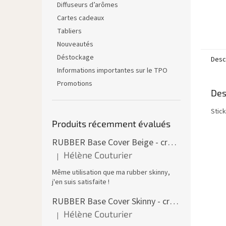
Diffuseurs d’arômes
Cartes cadeaux
Tabliers
Nouveautés
Déstockage
Descr
Informations importantes sur le TPO
Promotions
Des
Stic
Produits récemment évalués
RUBBER Base Cover Beige - creuset 30 ml
Hélène Couturier
|
L'évaluation du produit est de 5 sur 5 étoiles.
Même utilisation que ma rubber skinny,
j'en suis satisfaite !
RUBBER Base Cover Skinny - creuset 30 g
Hélène Couturier
|
L'évaluation du produit est de 5 sur 5 étoiles.