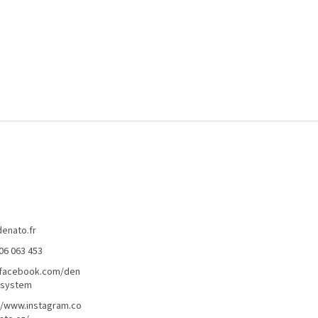
denato.fr
06 063 453
/facebook.com/den
lsystem
//www.instagram.co