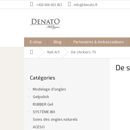
Aller
+420 606 063 453
info@denato.fr
au
contenu
E-shop
Blog
Partenaires & Ambassadeurs
Accueil
Nail Art
De stickers 70
E
De s
n
Sauter
c
Catégories
les
a
catégories
d
Modelage d’ongles
r
Gelpolish
é
RUBBER Gel
SYSTÈME IBX
Soins des ongles naturels
ACESO