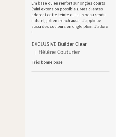
Em base ou en renfort sur ongles courts
(mini extension possible ). Mes clientes
adorent cette teinte qui a un beau rendu
naturel, joli en french aussi. J'applique
aussi des couleurs en ongle plein. J'adore
!
EXCLUSIVE Builder Clear
Hélène Couturier
|
L'évaluation du produit est de 5 sur 5 étoiles.
Très bonne base