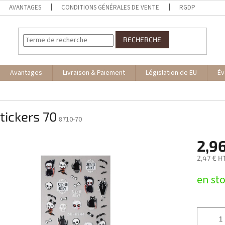
AVANTAGES
CONDITIONS GÉNÉRALES DE VENTE
RGDP
RECHERCHE
Avantages
Livraison & Paiement
Législation de EU
Év
tickers 70
8710-70
2,9
2,47 € H
Prix
en st
de
la
mesure: