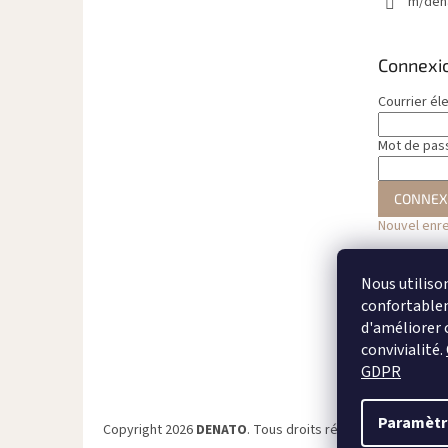
m/den
Connexi
Courrier él
Mot de pas
CONNEX
Nouvel enr
Nous utiliso
confortableme
d'améliorer 
convivialité.
GDPR
Paramètr
Copyright 2026
DENATO
. Tous droits réservés.
Modifier 