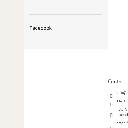
Facebook
P
i
e
d
d
Contact
e
p
info
@
a
g
+420 6
e
http:/
atonai
https: