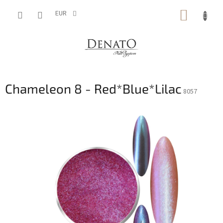
Aller
PANIE
au
EUR
contenu
D'ACH
Chameleon 8 - Red*Blue*Lilac
8057