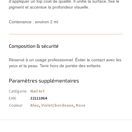
d’appliquer un top coat de qualité. Il unifie la surface, fixe le
pigment et accentue la profondeur visuelle.
Contenance : environ 2 ml
Composition & sécurité
Réservé à un usage professionnel. Éviter le contact avec les
yeux et la peau. Tenir hors de portée des enfants.
Paramètres supplémentaires
Catégorie
:
Nail Art
EAN
:
32111064
Couleur
:
Bleu
,
Violet/bordeaux
,
Rose
P
i