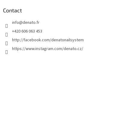
e
d
Contact
d
info
@
denato.fr
e
p
+420 606 063 453
a
http://facebook.com/denatonailsystem
g
https://www.instagram.com/denato.cz/
e