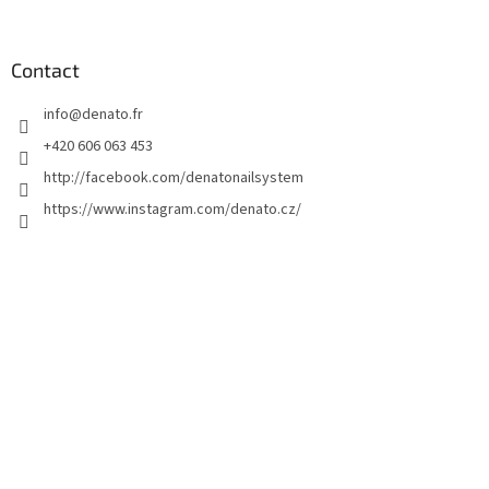
i
e
d
Contact
d
info
@
denato.fr
e
p
+420 606 063 453
a
http://facebook.com/denatonailsystem
g
https://www.instagram.com/denato.cz/
e