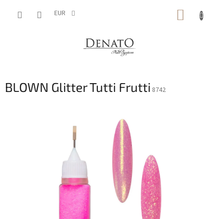
Aller
PANIE
au
EUR
contenu
D'ACH
BLOWN Glitter Tutti Frutti
8742