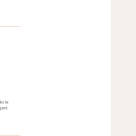
ès le
gant.