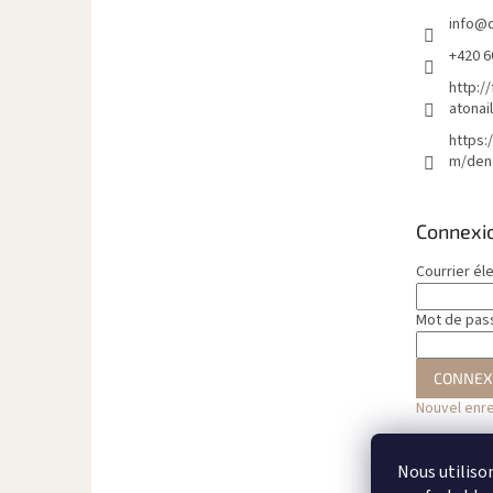
p
info
@
a
g
+420 6
e
http:/
atonai
https:
m/den
Connexi
Courrier él
Mot de pas
CONNEX
Nouvel enr
Nous utiliso