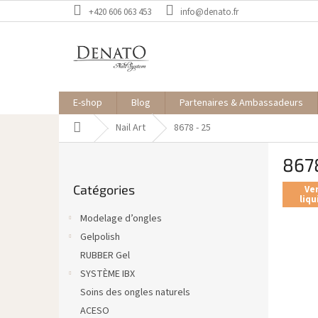
Aller
+420 606 063 453
info@denato.fr
au
contenu
E-shop
Blog
Partenaires & Ambassadeurs
Accueil
Nail Art
8678 - 25
E
867
n
Sauter
c
Catégories
les
Ve
a
liqu
catégories
d
Modelage d’ongles
r
Gelpolish
é
RUBBER Gel
SYSTÈME IBX
Soins des ongles naturels
ACESO