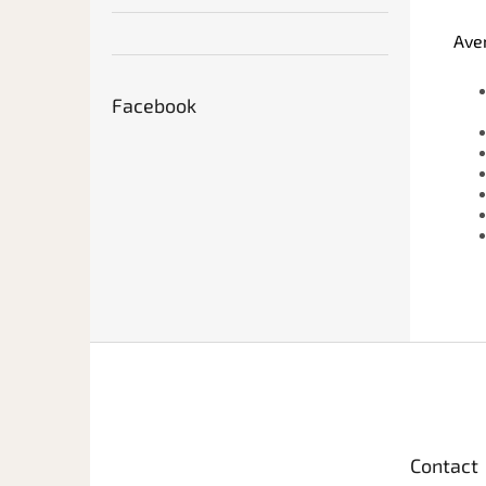
Ave
Facebook
P
i
e
d
d
Contact
e