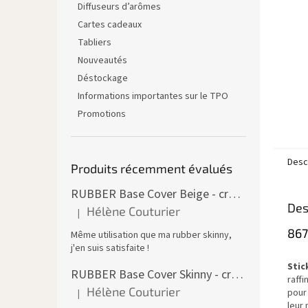
Diffuseurs d’arômes
Cartes cadeaux
Tabliers
Nouveautés
Déstockage
Informations importantes sur le TPO
Promotions
Descr
Produits récemment évalués
RUBBER Base Cover Beige - creuset 30 ml
Des
Hélène Couturier
|
L'évaluation du produit est de 5 sur 5 étoiles.
867
Même utilisation que ma rubber skinny,
j'en suis satisfaite !
Stic
RUBBER Base Cover Skinny - creuset 30 g
raffi
Hélène Couturier
pour 
|
L'évaluation du produit est de 5 sur 5 étoiles.
leur 