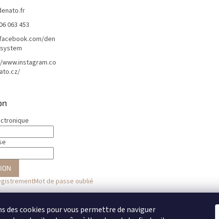
denato.fr
06 063 453
/facebook.com/den
lsystem
//www.instagram.co
ato.cz/
on
ectronique
se
ION
egistrement
Mot de passe oublié
ou
ns des cookies pour vous permettre de naviguer