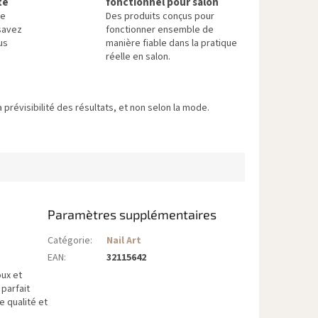
te
fonctionnel pour salon
re
Des produits conçus pour
savez
fonctionner ensemble de
us
manière fiable dans la pratique
réelle en salon.
 prévisibilité des résultats, et non selon la mode.
Paramètres supplémentaires
Catégorie
:
Nail Art
EAN
:
32115642
oux et
 parfait
e qualité et