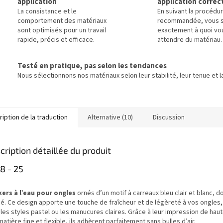
application
application correc
La consistance et le
En suivant la procédu
comportement des matériaux
recommandée, vous 
sont optimisés pour un travail
exactement à quoi vo
rapide, précis et efficace.
attendre du matériau.
Testé en pratique, pas selon les tendances
Nous sélectionnons nos matériaux selon leur stabilité, leur tenue et la
iption de la traduction
Alternative (10)
Discussion
cription détaillée du produit
8 - 25
kers à l’eau pour ongles
ornés d’un motif à carreaux bleu clair et blanc, d
né. Ce design apporte une touche de fraîcheur et de légèreté à vos ongles,
les styles pastel ou les manucures claires. Grâce à leur impression de haut
matière fine et flexible, ils adhèrent parfaitement sans bulles d’air.