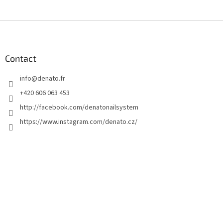
P
i
e
d
Contact
d
info
@
denato.fr
e
p
+420 606 063 453
a
http://facebook.com/denatonailsystem
g
https://www.instagram.com/denato.cz/
e