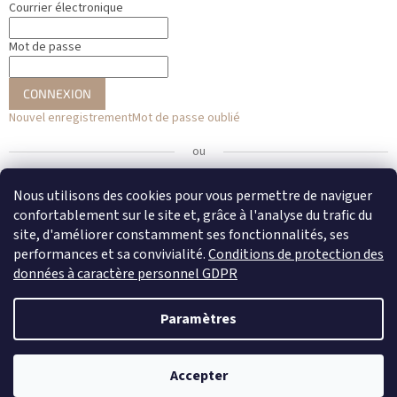
Courrier électronique
Mot de passe
CONNEXION
Nouvel enregistrement
Mot de passe oublié
ou
Se connecter avec Facebook
Nous utilisons des cookies pour vous permettre de naviguer
confortablement sur le site et, grâce à l'analyse du trafic du
Se connecter avec Google
site, d'améliorer constamment ses fonctionnalités, ses
performances et sa convivialité.
Conditions de protection des
données à caractère personnel GDPR
Créé par Shoptet
Paramètres
Copyright 2026
DENATO
. Tous droits réservés.
Modifier les
Accepter
paramètres des cookies