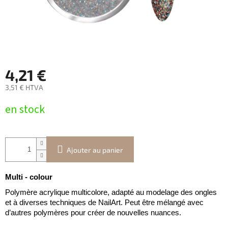
4,21 €
3,51 € HTVA
Prix
en stock
de
la
mesure:
Ajouter au panier
Multi - colour
Polymère acrylique multicolore, adapté au modelage des ongles
et à diverses techniques de NailArt. Peut être mélangé avec
d’autres polymères pour créer de nouvelles nuances.