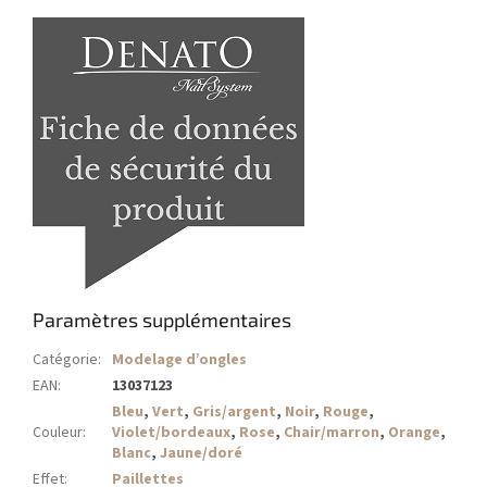
Paramètres supplémentaires
Catégorie
:
Modelage d’ongles
EAN
:
13037123
Bleu
,
Vert
,
Gris/argent
,
Noir
,
Rouge
,
Couleur
:
Violet/bordeaux
,
Rose
,
Chair/marron
,
Orange
,
Blanc
,
Jaune/doré
Effet
:
Paillettes