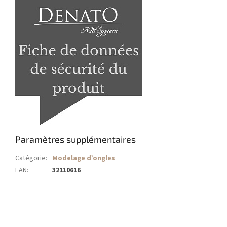
Paramètres supplémentaires
Catégorie
:
Modelage d’ongles
EAN
:
32110616
P
i
e