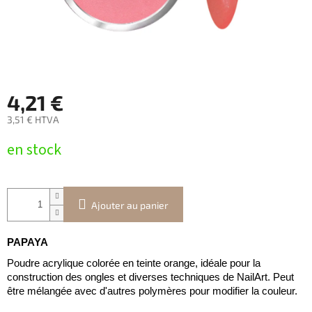
4,21 €
3,51 € HTVA
Prix
en stock
de
la
mesure:
Ajouter au panier
PAPAYA
Poudre acrylique colorée en teinte orange, idéale pour la
construction des ongles et diverses techniques de NailArt. Peut
être mélangée avec d'autres polymères pour modifier la couleur.