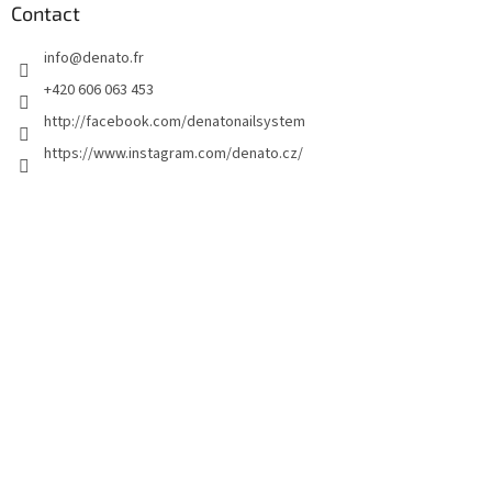
d
Contact
d
info
@
denato.fr
e
p
+420 606 063 453
a
http://facebook.com/denatonailsystem
g
https://www.instagram.com/denato.cz/
e