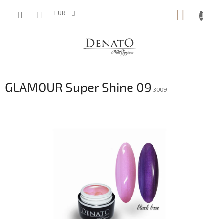
Aller
PANIE
au
EUR
contenu
D'ACH
GLAMOUR Super Shine 09
3009