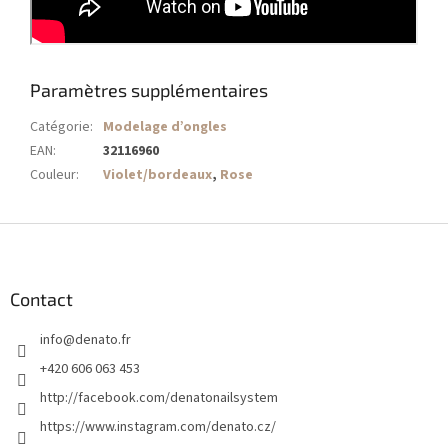
Paramètres supplémentaires
Catégorie
:
Modelage d’ongles
EAN
:
32116960
Couleur
:
Violet/bordeaux
,
Rose
P
i
e
d
Contact
d
info
@
denato.fr
e
p
+420 606 063 453
a
http://facebook.com/denatonailsystem
g
https://www.instagram.com/denato.cz/
e