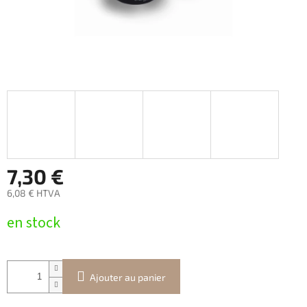
7,30 €
6,08 € HTVA
Prix
en stock
de
la
mesure:
Ajouter au panier