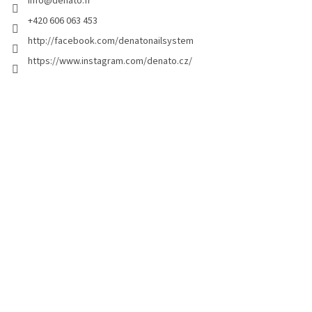
info
@
denato.fr
e
p
+420 606 063 453
a
http://facebook.com/denatonailsystem
g
https://www.instagram.com/denato.cz/
e