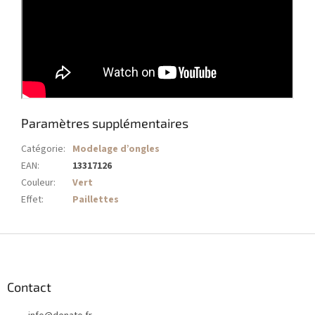
Paramètres supplémentaires
Catégorie
:
Modelage d’ongles
EAN
:
13317126
Couleur
:
Vert
Effet
:
Paillettes
P
i
e
d
Contact
d