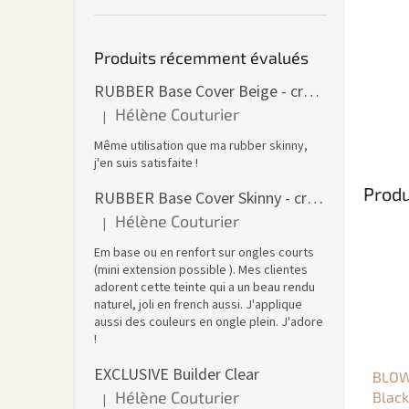
Produits récemment évalués
RUBBER Base Cover Beige - creuset 30 ml
Hélène Couturier
|
L'évaluation du produit est de 5 sur 5 étoiles.
Même utilisation que ma rubber skinny,
j'en suis satisfaite !
Produ
RUBBER Base Cover Skinny - creuset 30 g
Hélène Couturier
|
L'évaluation du produit est de 5 sur 5 étoiles.
Em base ou en renfort sur ongles courts
(mini extension possible ). Mes clientes
adorent cette teinte qui a un beau rendu
naturel, joli en french aussi. J'applique
aussi des couleurs en ongle plein. J'adore
!
EXCLUSIVE Builder Clear
BLOW
Hélène Couturier
Black
|
L'évaluation du produit est de 5 sur 5 étoiles.