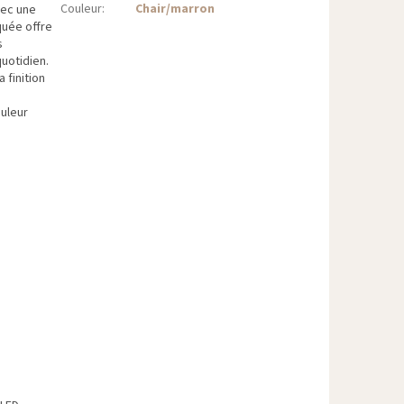
Couleur
:
Chair/marron
vec une
quée offre
s
quotidien.
 finition
ouleur