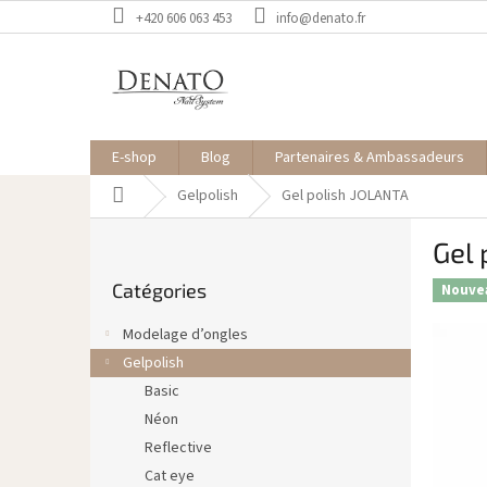
Aller
+420 606 063 453
info@denato.fr
au
contenu
E-shop
Blog
Partenaires & Ambassadeurs
Accueil
Gelpolish
Gel polish JOLANTA
E
Gel 
n
Sauter
c
Catégories
les
Nouve
a
catégories
d
Modelage d’ongles
r
Gelpolish
é
Basic
Néon
Reflective
Cat eye