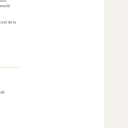
LED.
ensité
coat de la
ail