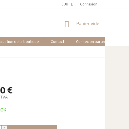
EUR
Connexion
PANIER
Panier vide
D'ACHAT
aluation de la boutique
Contact
Connexion partenaire affilié
40 €
HTVA
ock