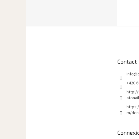
P
i
e
d
d
Contact
e
p
info
@
a
g
+420 6
e
http:/
atonai
https:
m/den
Connexi