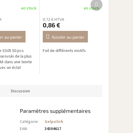
Produit
suivant
en stock
en stock
A
0,72 € HTVA
0,86 €
er au panier
Ajouter au panier
 SS05 50 pcs
Foil de différents motifs
arovski de la plus
té dans une teinte
avec un éclat
subtil – parfaits
l Art frais, élégant
Discussion
Paramètres supplémentaires
Catégorie
:
Gelpolish
EAN
:
34304617