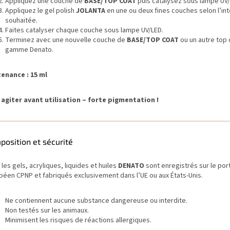
Appliquez une couche de
BASE/TOP COAT
puis catalysez sous lampe UV/
Appliquez le gel polish
JOLANTA
en une ou deux fines couches selon l’int
souhaitée.
Faites catalyser chaque couche sous lampe UV/LED.
Terminez avec une nouvelle couche de
BASE/TOP COAT
ou un autre top 
gamme Denato.
enance : 15 ml
 agiter avant utilisation – forte pigmentation !
osition et sécurité
les gels, acryliques, liquides et huiles
DENATO
sont enregistrés sur le port
péen CPNP et fabriqués exclusivement dans l’UE ou aux États-Unis.
Ne contiennent aucune substance dangereuse ou interdite.
Non testés sur les animaux.
Minimisent les risques de réactions allergiques.