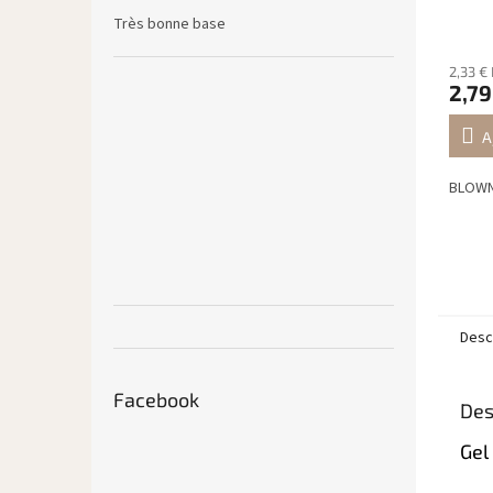
Très bonne base
2,33 €
2,79
A
BLOWN 
Descr
Facebook
Des
Gel