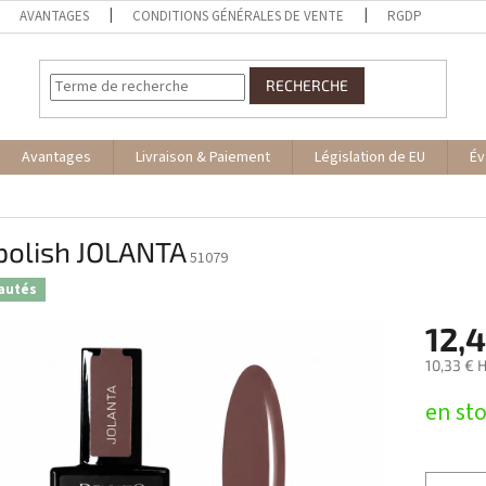
AVANTAGES
CONDITIONS GÉNÉRALES DE VENTE
RGDP
RECHERCHE
Avantages
Livraison & Paiement
Législation de EU
Év
polish JOLANTA
51079
autés
12,
10,33 € 
Prix
en st
de
la
mesure: