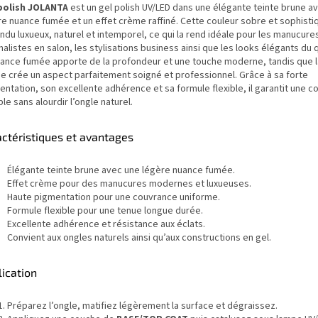
polish JOLANTA
est un gel polish UV/LED dans une élégante teinte brune a
re nuance fumée et un effet crème raffiné. Cette couleur sobre et sophisti
ndu luxueux, naturel et intemporel, ce qui la rend idéale pour les manucure
alistes en salon, les stylisations business ainsi que les looks élégants du 
uance fumée apporte de la profondeur et une touche moderne, tandis que la
e crée un aspect parfaitement soigné et professionnel. Grâce à sa forte
ntation, son excellente adhérence et sa formule flexible, il garantit une c
le sans alourdir l’ongle naturel.
actéristiques et avantages
Élégante teinte brune avec une légère nuance fumée.
Effet crème pour des manucures modernes et luxueuses.
Haute pigmentation pour une couvrance uniforme.
Formule flexible pour une tenue longue durée.
Excellente adhérence et résistance aux éclats.
Convient aux ongles naturels ainsi qu’aux constructions en gel.
ication
Préparez l’ongle, matifiez légèrement la surface et dégraissez.