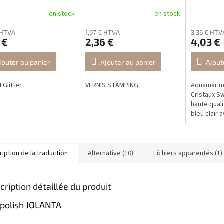
en stock
en stock
 HTVA
1,97 € HTVA
3,36 € HTV
 €
2,36 €
4,03 €
jouter au panier
Ajouter au panier
Ajout
Glitter
VERNIS STAMPING
Aquamarine
Cristaux Sw
haute quali
bleu clair 
aquamarine 
pour un Nai
et...
iption de la traduction
Alternative (10)
Fichiers apparentés (1)
cription détaillée du produit
 polish JOLANTA