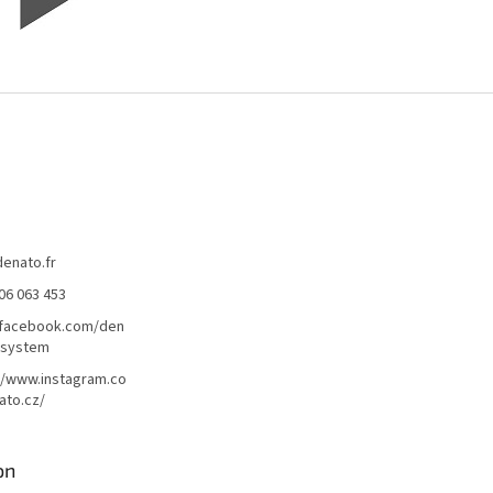
denato.fr
06 063 453
/facebook.com/den
lsystem
//www.instagram.co
ato.cz/
on