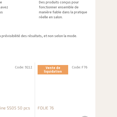
re
Des produits conçus pour
savez
fonctionner ensemble de
us
manière fiable dans la pratique
réelle en salon.
 prévisibilité des résultats, et non selon la mode.
Code:
9212
Code:
F76
Vente de
liquidation
ne SS05 50 pcs
FOLIE 76