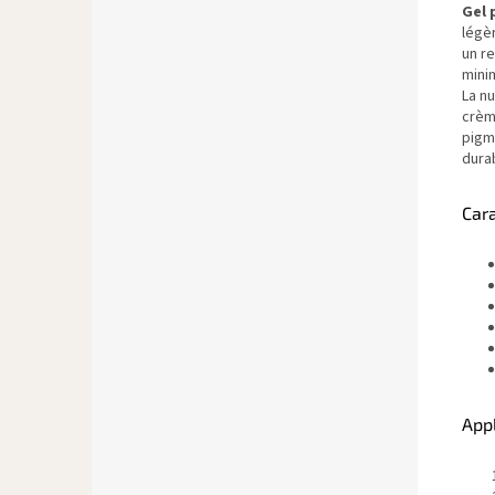
Gel 
légè
un re
minim
La n
crèm
pigme
durab
Car
Appl