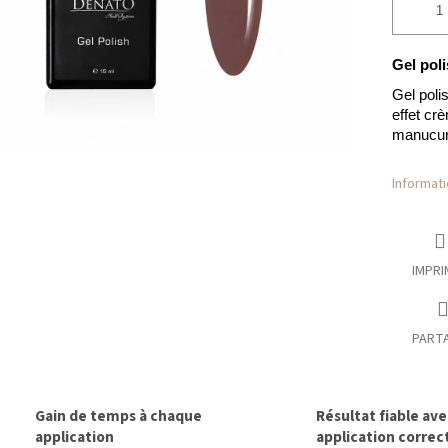
Gel pol
Gel poli
effet cr
manucure
Informati
IMPRI
PART
Gain de temps à chaque
Résultat fiable av
application
application correc