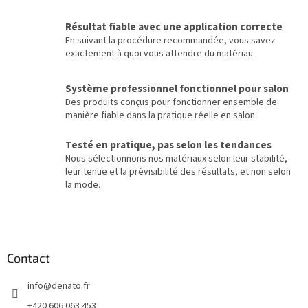
Résultat fiable avec une application correcte
En suivant la procédure recommandée, vous savez
exactement à quoi vous attendre du matériau.
Système professionnel fonctionnel pour salon
Des produits conçus pour fonctionner ensemble de
manière fiable dans la pratique réelle en salon.
Testé en pratique, pas selon les tendances
Nous sélectionnons nos matériaux selon leur stabilité,
leur tenue et la prévisibilité des résultats, et non selon
la mode.
P
i
e
d
Contact
d
info
@
denato.fr
e
p
+420 606 063 453