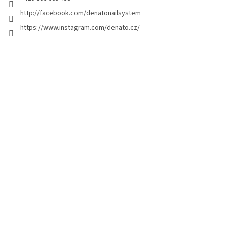
a
http://facebook.com/denatonailsystem
g
https://www.instagram.com/denato.cz/
e