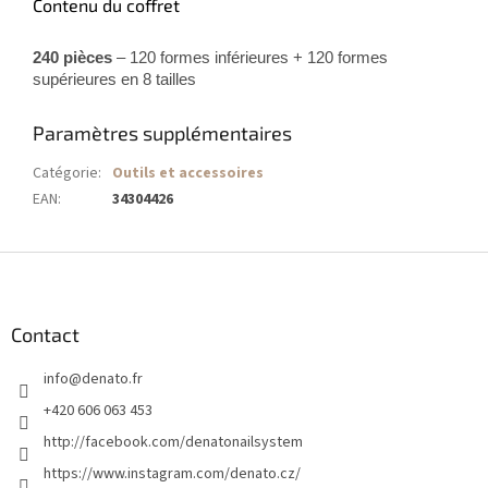
Contenu du coffret
240 pièces
– 120 formes inférieures + 120 formes
supérieures en 8 tailles
Paramètres supplémentaires
Catégorie
:
Outils et accessoires
EAN
:
34304426
P
i
e
d
Contact
d
info
@
denato.fr
e
p
+420 606 063 453
a
http://facebook.com/denatonailsystem
g
https://www.instagram.com/denato.cz/
e