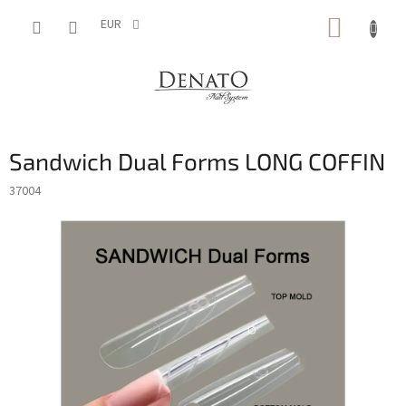
Aller
PANIE
au
EUR
contenu
D'ACH
Sandwich Dual Forms LONG COFFIN
37004