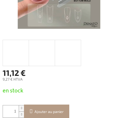
11,12 €
9,27 € HTVA
Prix
en stock
de
la
mesure:
Ajouter au panier