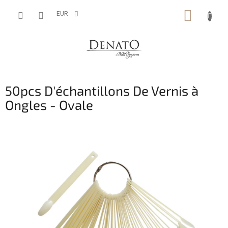
Aller
PANIE
au
EUR
contenu
D'ACH
50pcs D'échantillons De Vernis à
Ongles - Ovale