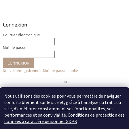
Connexion
Courrier électronique
Mot de passe
CONNEXION
Nouvel enregistrement
Mot de passe oublié
ou
Se connecter avec Facebook
Nous utilisons des cookies pour vous permettre de naviguer
confortablement sur le site et, grâce à l'analyse du trafic du
Se connecter avec Google
site, d'améliorer constamment ses fonctionnalités, ses
performances et sa convivialité.
Conditions de protection des
données à caractère personnel GDPR