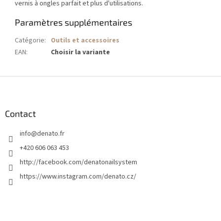
vernis à ongles parfait et plus d'utilisations.
Paramètres supplémentaires
Catégorie
:
Outils et accessoires
EAN
:
Choisir la variante
P
i
e
d
Contact
d
info
@
denato.fr
e
p
+420 606 063 453
a
http://facebook.com/denatonailsystem
g
https://www.instagram.com/denato.cz/
e