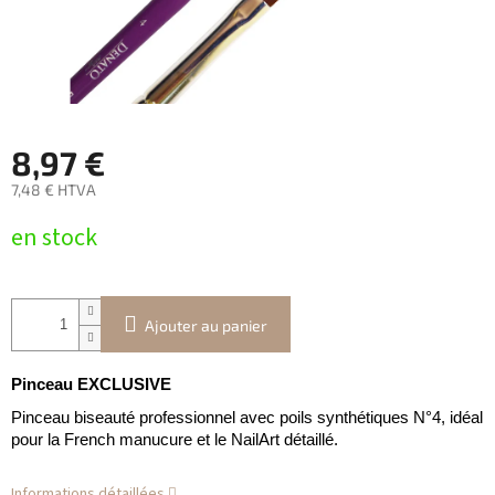
8,97 €
7,48 € HTVA
Prix
en stock
de
la
mesure:
Ajouter au panier
Pinceau EXCLUSIVE
Pinceau biseauté professionnel avec poils synthétiques N°4, idéal
pour la French manucure et le NailArt détaillé.
Informations détaillées