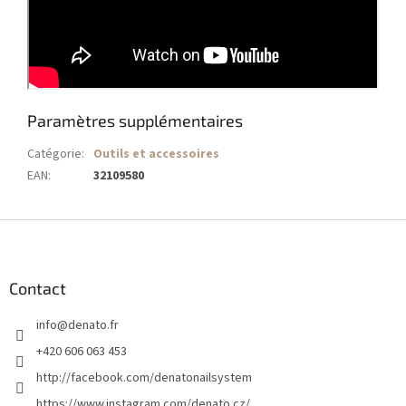
Paramètres supplémentaires
Catégorie
:
Outils et accessoires
EAN
:
32109580
P
i
e
d
Contact
d
info
@
denato.fr
e
p
+420 606 063 453
a
http://facebook.com/denatonailsystem
g
https://www.instagram.com/denato.cz/