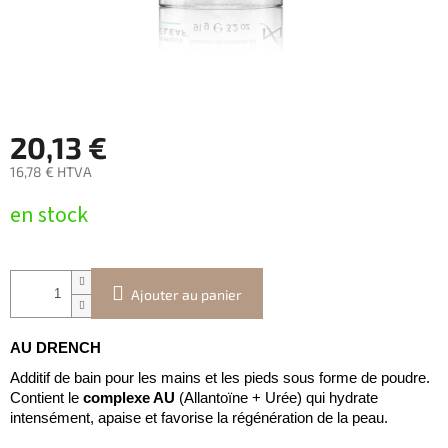
20,13 €
16,78 € HTVA
Prix
en stock
de
la
mesure:
Ajouter au panier
AU DRENCH
Additif de bain pour les mains et les pieds sous forme de poudre.
Contient le
complexe AU
(Allantoïne + Urée) qui hydrate
intensément, apaise et favorise la régénération de la peau.