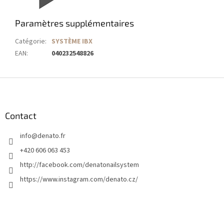
Paramètres supplémentaires
Catégorie
:
SYSTÈME IBX
EAN
:
040232548826
P
i
e
d
Contact
d
info
@
denato.fr
e
p
+420 606 063 453
a
http://facebook.com/denatonailsystem
g
https://www.instagram.com/denato.cz/
e