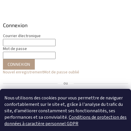
Connexion
Courrier électronique
Mot de passe
CONNEXION
Nouvel enregistrement
Mot de passe oublié
ou
Se connecter avec Facebook
Nous utilisons des cookies pour vous permettre de naviguer
confortablement sur le site et, grâce à l'analyse du trafic du
Se connecter avec Google
site, d'améliorer constamment ses fonctionnalités, ses
performances et sa convivialité.
Conditions de protection des
données à caractère personnel GDPR