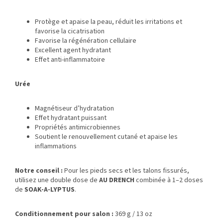
Protège et apaise la peau, réduit les irritations et
favorise la cicatrisation
Favorise la régénération cellulaire
Excellent agent hydratant
Effet anti-inflammatoire
Urée
Magnétiseur d’hydratation
Effet hydratant puissant
Propriétés antimicrobiennes
Soutient le renouvellement cutané et apaise les
inflammations
Notre conseil :
Pour les pieds secs et les talons fissurés,
utilisez une double dose de
AU DRENCH
combinée à 1–2 doses
de
SOAK-A-LYPTUS
.
Conditionnement pour salon :
369 g / 13 oz