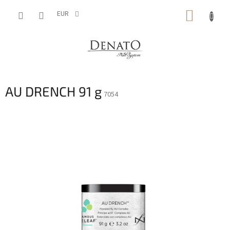
Aller
PANIE
au
EUR
contenu
D'ACH
AU DRENCH 91 g
7054