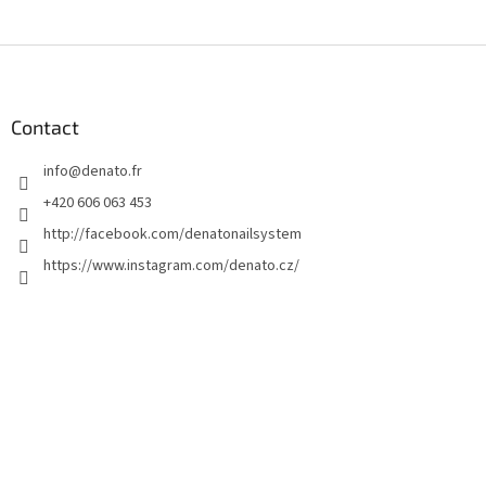
P
i
e
d
Contact
d
info
@
denato.fr
e
p
+420 606 063 453
a
http://facebook.com/denatonailsystem
g
https://www.instagram.com/denato.cz/
e