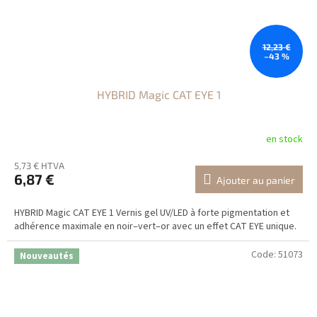
12,23 €
–43 %
HYBRID Magic CAT EYE 1
en stock
5,73 € HTVA
6,87 €
Ajouter au panier
HYBRID Magic CAT EYE 1 Vernis gel UV/LED à forte pigmentation et
adhérence maximale en noir–vert–or avec un effet CAT EYE unique.
Code:
51073
Nouveautés