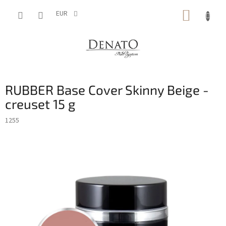
Aller
PANIE
au
EUR
contenu
D'ACH
RUBBER Base Cover Skinny Beige -
creuset 15 g
1255