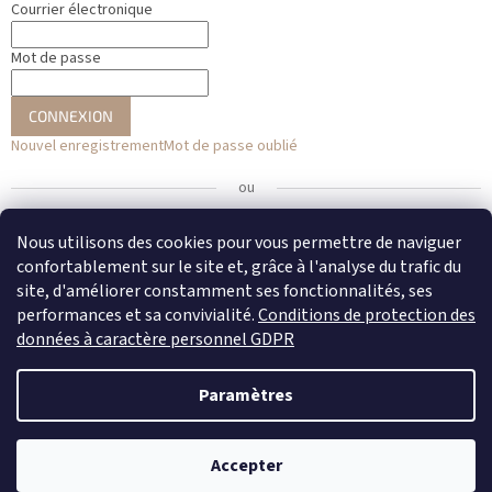
Courrier électronique
Mot de passe
CONNEXION
Nouvel enregistrement
Mot de passe oublié
ou
Se connecter avec Facebook
Nous utilisons des cookies pour vous permettre de naviguer
confortablement sur le site et, grâce à l'analyse du trafic du
Se connecter avec Google
site, d'améliorer constamment ses fonctionnalités, ses
performances et sa convivialité.
Conditions de protection des
données à caractère personnel GDPR
Créé par Shoptet
Paramètres
Copyright 2026
DENATO
. Tous droits réservés.
Modifier les
Accepter
paramètres des cookies