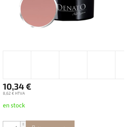
10,34 €
8,62 € HTVA
Prix
en stock
de
la
mesure: