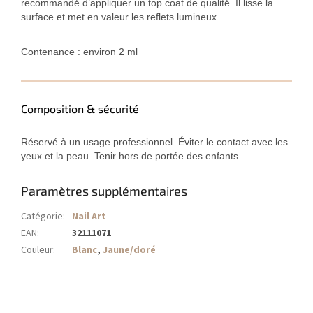
recommandé d’appliquer un top coat de qualité. Il lisse la
surface et met en valeur les reflets lumineux.
Contenance : environ 2 ml
Composition & sécurité
Réservé à un usage professionnel. Éviter le contact avec les
yeux et la peau. Tenir hors de portée des enfants.
Paramètres supplémentaires
Catégorie
:
Nail Art
EAN
:
32111071
Couleur
:
Blanc
,
Jaune/doré
P
i