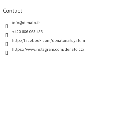
e
d
Contact
d
info
@
denato.fr
e
p
+420 606 063 453
a
http://facebook.com/denatonailsystem
g
https://www.instagram.com/denato.cz/
e