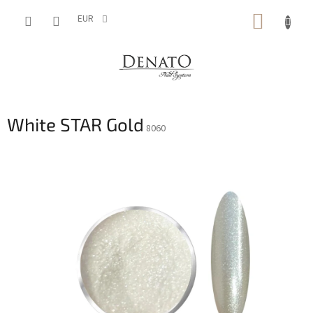
Aller
PANIE
au
EUR
contenu
D'ACH
White STAR Gold
8060