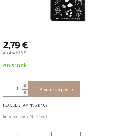
2,79 €
2,33 € HTVA
Prix
en stock
de
la
mesure:
Ajouter au panier
PLAQUE STAMPING N° 68
Informations détaillées