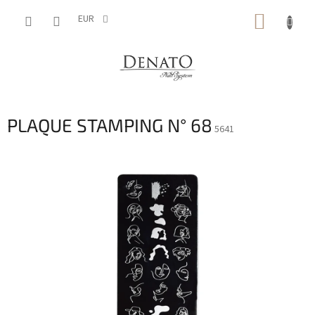
Aller
PANIE
au
EUR
contenu
D'ACH
PLAQUE STAMPING N° 68
5641