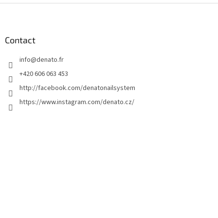
P
i
e
d
Contact
d
info
@
denato.fr
e
p
+420 606 063 453
a
http://facebook.com/denatonailsystem
g
https://www.instagram.com/denato.cz/
e