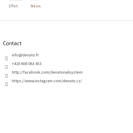
Effet
:
Néon
P
i
e
d
Contact
d
info
@
denato.fr
e
p
+420 606 063 453
a
http://facebook.com/denatonailsystem
g
https://www.instagram.com/denato.cz/
e