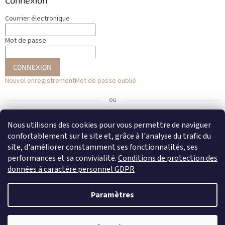
Connexion
Courrier électronique
Mot de passe
CONNEXION
Nouvel enregistrement
Mot de passe oublié
ou
Se connecter avec Facebook
Nous utilisons des cookies pour vous permettre de naviguer
confortablement sur le site et, grâce à l'analyse du trafic du
Se connecter avec Google
site, d'améliorer constamment ses fonctionnalités, ses
performances et sa convivialité.
Conditions de protection des
données à caractère personnel GDPR
Créé par Shoptet
Paramètres
Copyright 2026
DENATO
. Tous droits réservés.
Modifier les