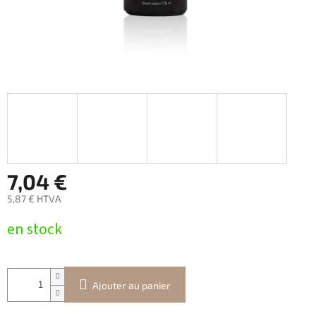
7,04 €
5,87 € HTVA
Prix
en stock
de
la
mesure:
Ajouter au panier