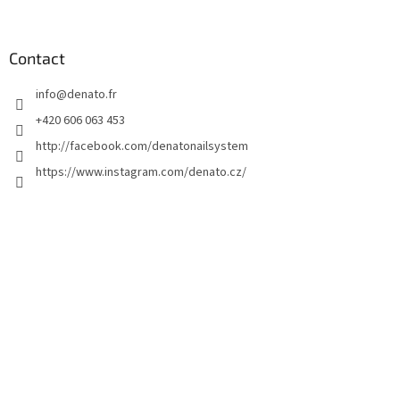
i
e
d
Contact
d
info
@
denato.fr
e
p
+420 606 063 453
a
http://facebook.com/denatonailsystem
g
https://www.instagram.com/denato.cz/
e