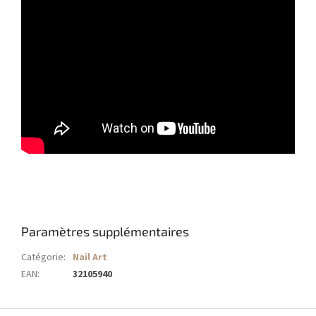
Paramètres supplémentaires
Catégorie
:
Nail Art
EAN
:
32105940
P