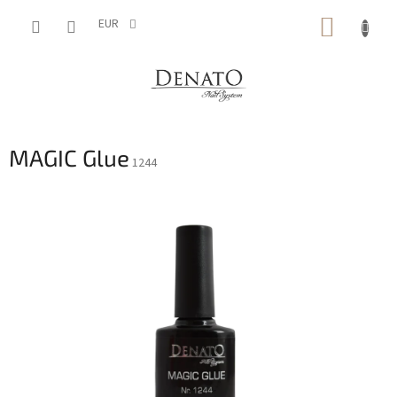
Aller
PANIE
au
EUR
contenu
D'ACH
MAGIC Glue
1244