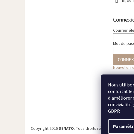
m/den
Connexi
Courrier él
Mot de pas
CONNEX
Nouvel enr
Nous utiliso
confortableme
d'améliorer 
convivialité.
GDPR
Paramètr
Copyright 2026
DENATO
. Tous droits réservés.
Modifier 