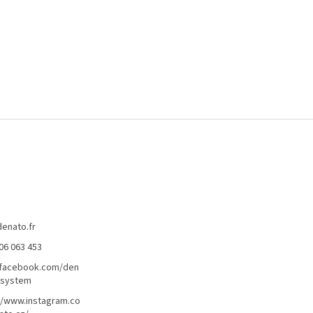
denato.fr
06 063 453
/facebook.com/den
lsystem
//www.instagram.co