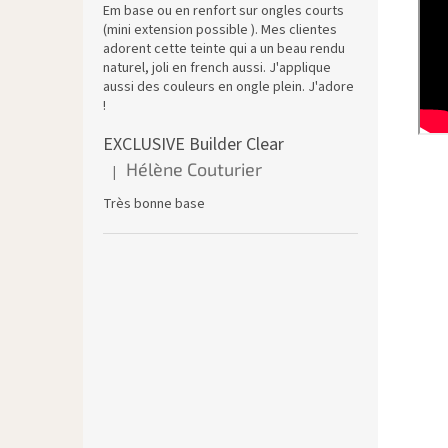
Em base ou en renfort sur ongles courts
(mini extension possible ). Mes clientes
adorent cette teinte qui a un beau rendu
naturel, joli en french aussi. J'applique
aussi des couleurs en ongle plein. J'adore
!
EXCLUSIVE Builder Clear
Hélène Couturier
|
L'évaluation du produit est de 5 sur 5 étoiles.
Très bonne base