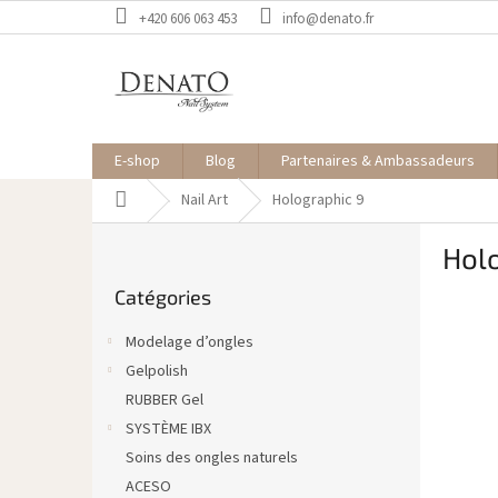
Aller
+420 606 063 453
info@denato.fr
au
contenu
E-shop
Blog
Partenaires & Ambassadeurs
Accueil
Nail Art
Holographic 9
E
Hol
n
Sauter
c
Catégories
les
a
catégories
d
Modelage d’ongles
r
Gelpolish
é
RUBBER Gel
SYSTÈME IBX
Soins des ongles naturels
ACESO