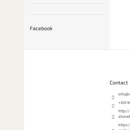
Facebook
P
i
e
d
d
Contact
e
p
info
@
a
g
+420 6
e
http:/
atonai
https: