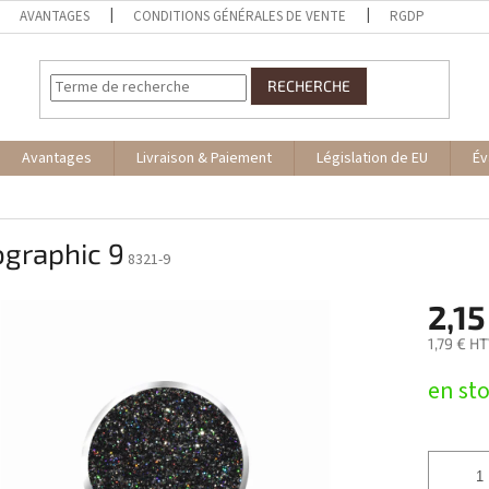
AVANTAGES
CONDITIONS GÉNÉRALES DE VENTE
RGDP
RECHERCHE
Avantages
Livraison & Paiement
Législation de EU
Év
ographic 9
8321-9
2,15
1,79 € H
Prix
en st
de
la
mesure: