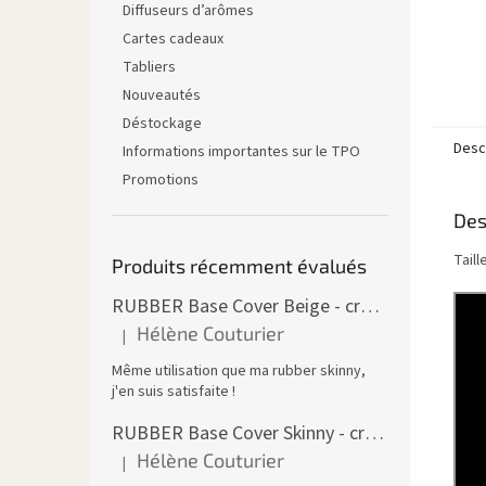
Diffuseurs d’arômes
Cartes cadeaux
Tabliers
Nouveautés
Déstockage
Descr
Informations importantes sur le TPO
Promotions
Des
Taill
Produits récemment évalués
RUBBER Base Cover Beige - creuset 30 ml
Hélène Couturier
|
L'évaluation du produit est de 5 sur 5 étoiles.
Même utilisation que ma rubber skinny,
j'en suis satisfaite !
RUBBER Base Cover Skinny - creuset 30 g
Hélène Couturier
|
L'évaluation du produit est de 5 sur 5 étoiles.