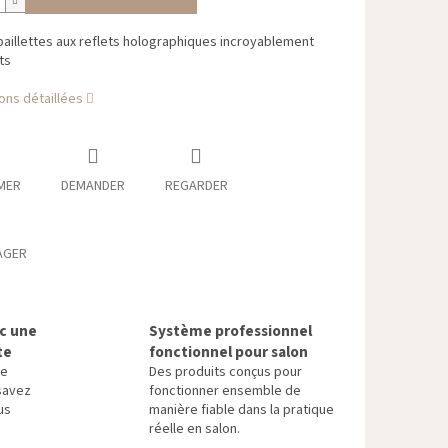
paillettes aux reflets holographiques incroyablement
ts
ons détaillées
MER
DEMANDER
REGARDER
AGER
ec une
Système professionnel
te
fonctionnel pour salon
re
Des produits conçus pour
savez
fonctionner ensemble de
us
manière fiable dans la pratique
réelle en salon.