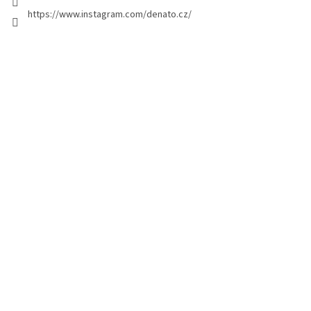
g
https://www.instagram.com/denato.cz/
e