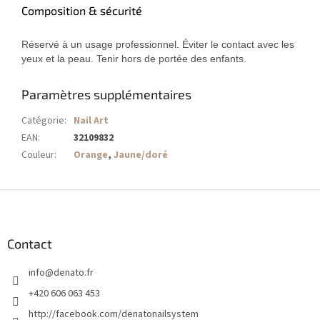
Composition & sécurité
Réservé à un usage professionnel. Éviter le contact avec les
yeux et la peau. Tenir hors de portée des enfants.
Paramètres supplémentaires
Catégorie
:
Nail Art
EAN
:
32109832
Couleur
:
Orange
,
Jaune/doré
P
i
e
d
Contact
d
info
@
denato.fr
e
p
+420 606 063 453
a
http://facebook.com/denatonailsystem