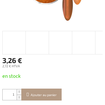
3,26 €
2,72 € HTVA
Prix
en stock
de
la
mesure:
Ajouter au panier