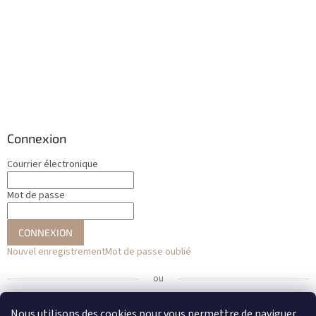
Connexion
Courrier électronique
Mot de passe
CONNEXION
Nouvel enregistrement
Mot de passe oublié
ou
Se connecter avec Facebook
Nous utilisons des cookies pour vous permettre de naviguer