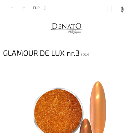
Aller
PANIE
au
EUR
contenu
D'ACH
GLAMOUR DE LUX nr.3
8024