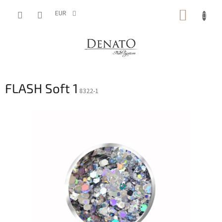
Aller
PANIE
au
EUR
contenu
D'ACH
FLASH Soft 1
8322-1