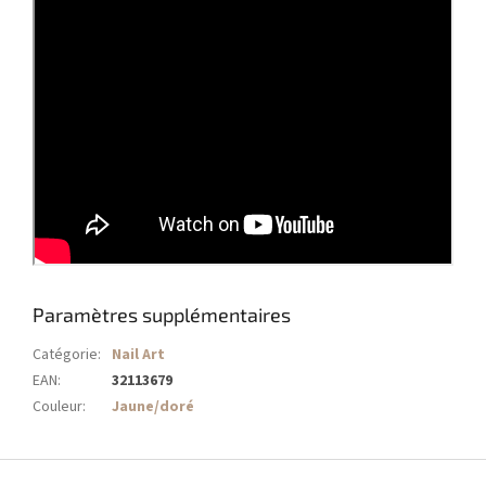
Paramètres supplémentaires
Catégorie
:
Nail Art
EAN
:
32113679
Couleur
:
Jaune/doré
P