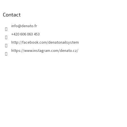
i
e
d
Contact
d
info
@
denato.fr
e
p
+420 606 063 453
a
http://facebook.com/denatonailsystem
g
https://www.instagram.com/denato.cz/
e