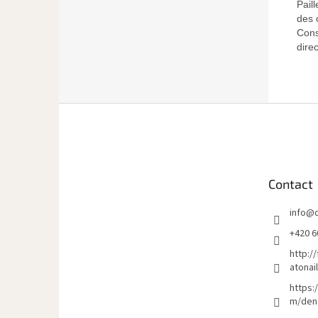
Pail
des 
Cons
direc
P
i
e
d
d
Contact
e
p
info
@
a
g
+420 6
e
http:/
atonai
https:
m/den