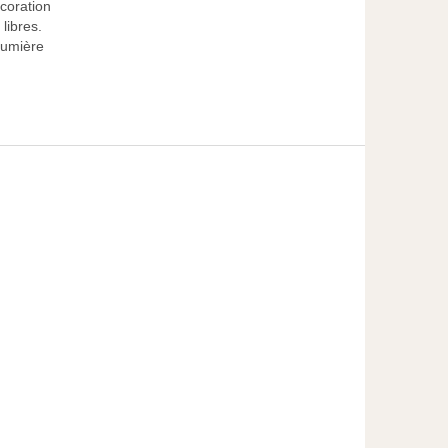
écoration
libres.
lumière