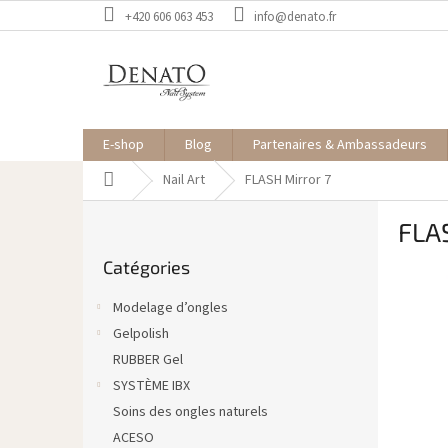
Aller
+420 606 063 453
info@denato.fr
au
contenu
E-shop
Blog
Partenaires & Ambassadeurs
Accueil
Nail Art
FLASH Mirror 7
E
FLAS
n
Sauter
c
Catégories
les
a
catégories
d
Modelage d’ongles
r
Gelpolish
é
RUBBER Gel
SYSTÈME IBX
Soins des ongles naturels
ACESO