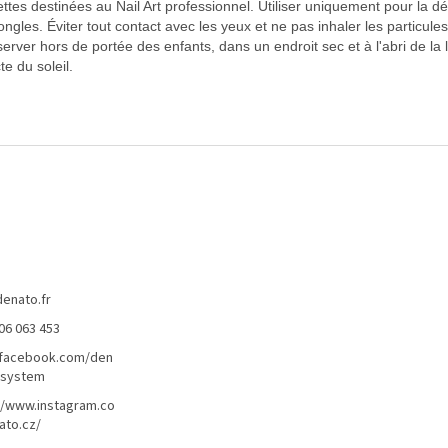
lettes destinées au Nail Art professionnel. Utiliser uniquement pour la d
ongles. Éviter tout contact avec les yeux et ne pas inhaler les particules 
erver hors de portée des enfants, dans un endroit sec et à l'abri de la 
te du soleil.
denato.fr
06 063 453
/facebook.com/den
lsystem
//www.instagram.co
ato.cz/