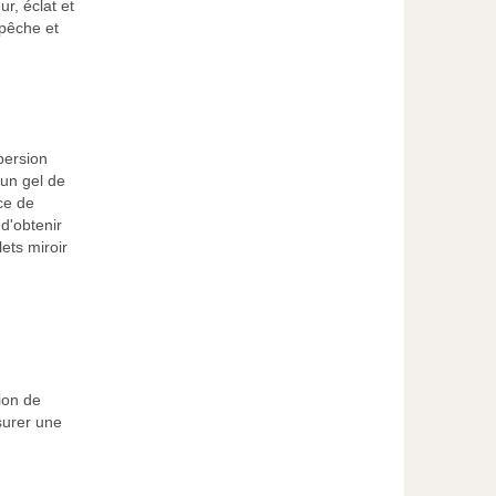
r, éclat et
 pêche et
persion
un gel de
ce de
 d'obtenir
lets miroir
tion de
ssurer une