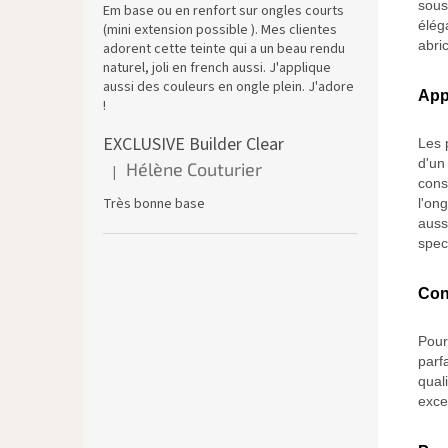
sous
Em base ou en renfort sur ongles courts
élég
(mini extension possible ). Mes clientes
abri
adorent cette teinte qui a un beau rendu
naturel, joli en french aussi. J'applique
aussi des couleurs en ongle plein. J'adore
App
!
EXCLUSIVE Builder Clear
Les 
d'un
Hélène Couturier
|
L'évaluation du produit est de 5 sur 5 étoiles.
cons
Très bonne base
l'ong
aussi
spec
Con
Pour
parf
quali
exce