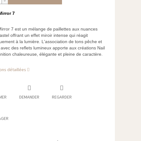
irror 7
rror 7 est un mélange de paillettes aux nuances
astel offrant un effet miroir intense qui réagit
uement à la lumière. L'association de tons pêche et
 avec des reflets lumineux apporte aux créations Nail
inition chaleureuse, élégante et pleine de caractère.
ons détaillées
MER
DEMANDER
REGARDER
AGER