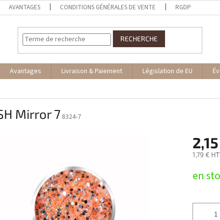
AVANTAGES
CONDITIONS GÉNÉRALES DE VENTE
RGDP
RECHERCHE
Avantages
Livraison & Paiement
Législation de EU
Év
H Mirror 7
8324-7
2,15
1,79 € H
Prix
en st
de
la
mesure: