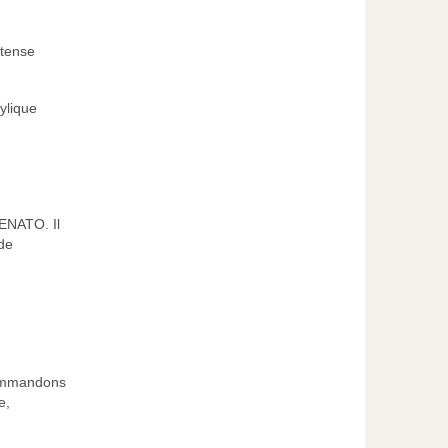
ntense
ylique
DENATO. Il
 de
ecommandons
e,