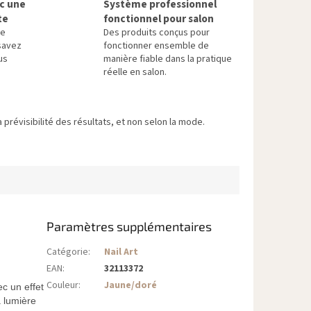
ec une
Système professionnel
te
fonctionnel pour salon
re
Des produits conçus pour
savez
fonctionner ensemble de
us
manière fiable dans la pratique
réelle en salon.
 prévisibilité des résultats, et non selon la mode.
Paramètres supplémentaires
Catégorie
:
Nail Art
EAN
:
32113372
Couleur
:
Jaune/doré
c un effet
a lumière