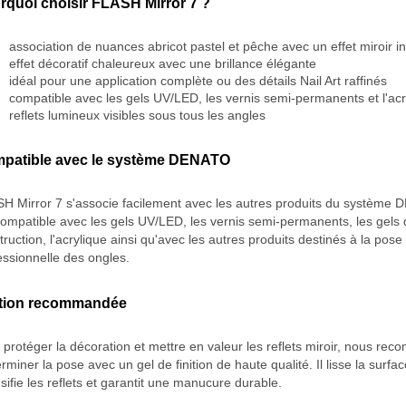
rquoi choisir FLASH Mirror 7 ?
association de nuances abricot pastel et pêche avec un effet miroir i
effet décoratif chaleureux avec une brillance élégante
idéal pour une application complète ou des détails Nail Art raffinés
compatible avec les gels UV/LED, les vernis semi-permanents et l'acr
reflets lumineux visibles sous tous les angles
patible avec le système DENATO
H Mirror 7 s'associe facilement avec les autres produits du système 
compatible avec les gels UV/LED, les vernis semi-permanents, les gels
truction, l'acrylique ainsi qu'avec les autres produits destinés à la pose
essionnelle des ongles.
ition recommandée
 protéger la décoration et mettre en valeur les reflets miroir, nous r
rminer la pose avec un gel de finition de haute qualité. Il lisse la surfac
nsifie les reflets et garantit une manucure durable.