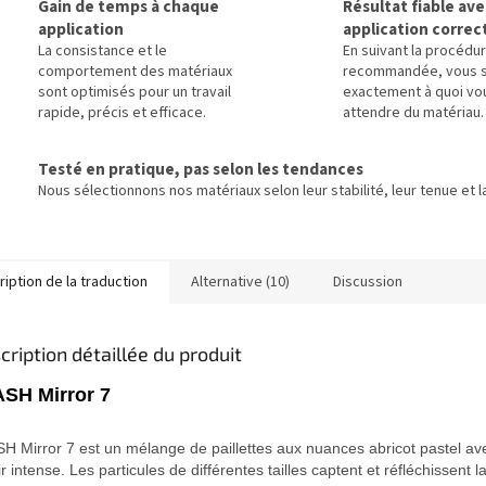
Gain de temps à chaque
Résultat fiable av
application
application correc
La consistance et le
En suivant la procédu
comportement des matériaux
recommandée, vous 
sont optimisés pour un travail
exactement à quoi vo
rapide, précis et efficace.
attendre du matériau.
Testé en pratique, pas selon les tendances
Nous sélectionnons nos matériaux selon leur stabilité, leur tenue et la
iption de la traduction
Alternative (10)
Discussion
cription détaillée du produit
SH Mirror 7
H Mirror 7 est un mélange de paillettes aux nuances abricot pastel ave
r intense. Les particules de différentes tailles captent et réfléchissent l