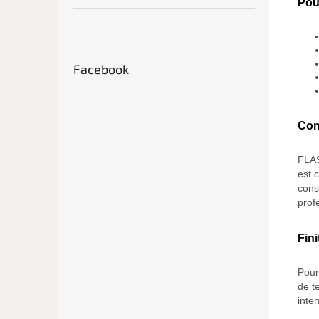
Pou
Facebook
Com
FLAS
est 
cons
prof
Fin
Pour
de te
inte