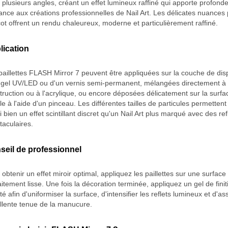
 plusieurs angles, créant un effet lumineux raffiné qui apporte profondeu
ance aux créations professionnelles de Nail Art. Les délicates nuances
cot offrent un rendu chaleureux, moderne et particulièrement raffiné.
lication
paillettes FLASH Mirror 7 peuvent être appliquées sur la couche de dis
 gel UV/LED ou d'un vernis semi-permanent, mélangées directement à 
truction ou à l'acrylique, ou encore déposées délicatement sur la surfa
le à l'aide d'un pinceau. Les différentes tailles de particules permettent
 bien un effet scintillant discret qu'un Nail Art plus marqué avec des ref
taculaires.
seil de professionnel
 obtenir un effet miroir optimal, appliquez les paillettes sur une surface
aitement lisse. Une fois la décoration terminée, appliquez un gel de fini
té afin d'uniformiser la surface, d'intensifier les reflets lumineux et d'a
llente tenue de la manucure.