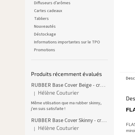
Diffuseurs d’arômes
Cartes cadeaux
Tabliers
Nouveautés
Déstockage
Informations importantes sur le TPO
Promotions
Produits récemment évalués
Descr
RUBBER Base Cover Beige - creuset 30 ml
Hélène Couturier
|
L'évaluation du produit est de 5 sur 5 étoiles.
Des
Même utilisation que ma rubber skinny,
j'en suis satisfaite !
FLA
RUBBER Base Cover Skinny - creuset 30 g
FLAS
Hélène Couturier
|
L'évaluation du produit est de 5 sur 5 étoiles.
miroi