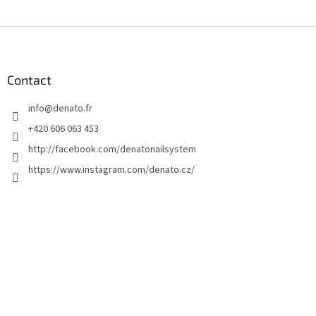
P
i
e
d
Contact
d
info
@
denato.fr
e
p
+420 606 063 453
a
http://facebook.com/denatonailsystem
g
https://www.instagram.com/denato.cz/
e