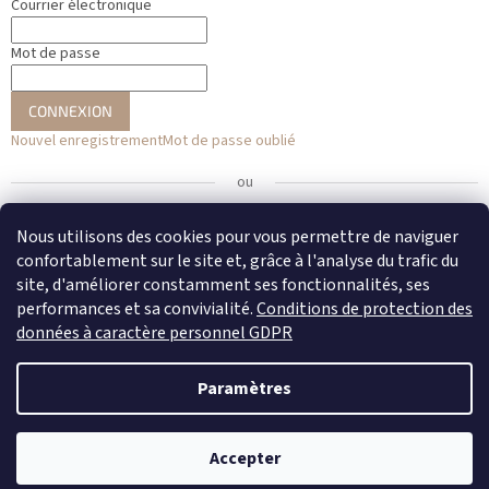
Courrier électronique
Mot de passe
CONNEXION
Nouvel enregistrement
Mot de passe oublié
ou
Se connecter avec Facebook
Nous utilisons des cookies pour vous permettre de naviguer
confortablement sur le site et, grâce à l'analyse du trafic du
Se connecter avec Google
site, d'améliorer constamment ses fonctionnalités, ses
performances et sa convivialité.
Conditions de protection des
données à caractère personnel GDPR
Créé par Shoptet
Paramètres
Copyright 2026
DENATO
. Tous droits réservés.
Modifier les
Accepter
paramètres des cookies