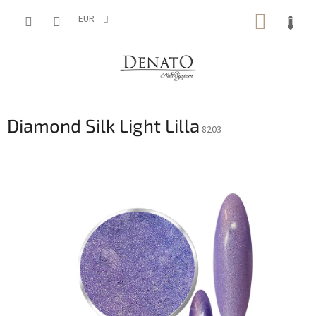
Aller
PANIE
au
EUR
contenu
D'ACH
Diamond Silk Light Lilla
8203