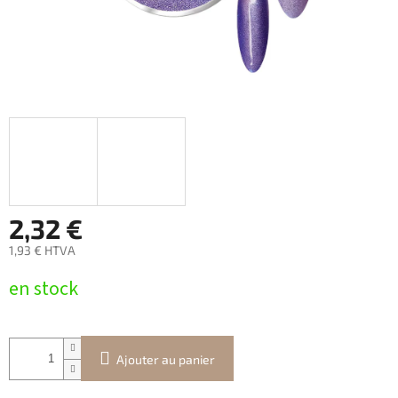
2,32 €
1,93 € HTVA
Prix
en stock
de
la
mesure:
Ajouter au panier