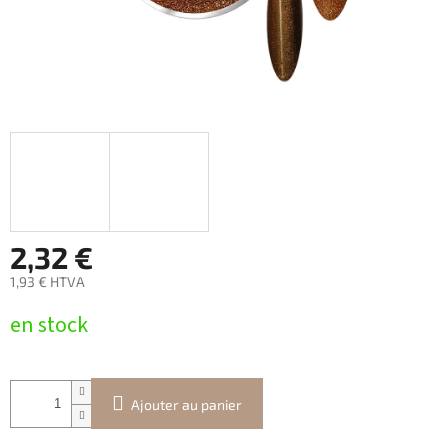
2,32 €
1,93 € HTVA
Prix
en stock
de
la
mesure:
Ajouter au panier