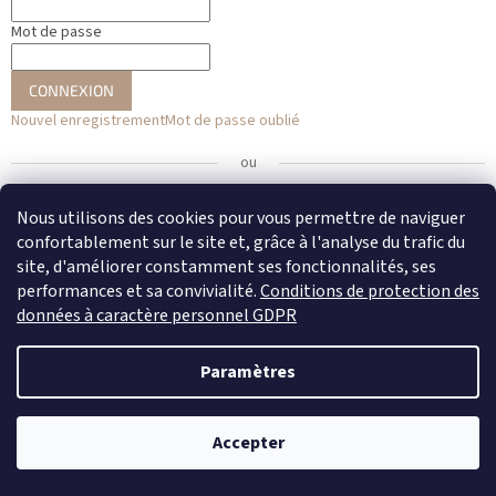
Mot de passe
CONNEXION
Nouvel enregistrement
Mot de passe oublié
ou
Se connecter avec Facebook
Nous utilisons des cookies pour vous permettre de naviguer
confortablement sur le site et, grâce à l'analyse du trafic du
Se connecter avec Google
site, d'améliorer constamment ses fonctionnalités, ses
performances et sa convivialité.
Conditions de protection des
données à caractère personnel GDPR
Créé par Shoptet
Paramètres
Copyright 2026
DENATO
. Tous droits réservés.
Modifier les
Accepter
paramètres des cookies
Newsletter