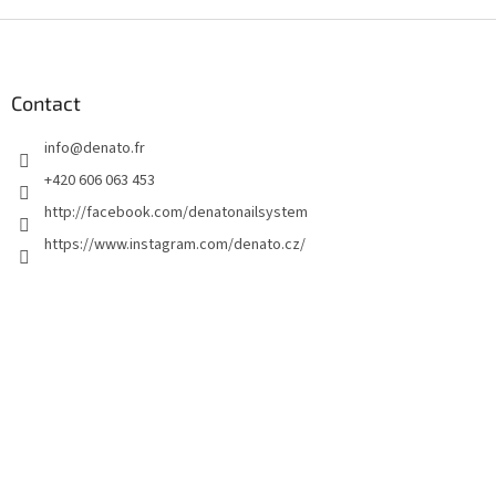
P
i
e
d
Contact
d
info
@
denato.fr
e
p
+420 606 063 453
a
http://facebook.com/denatonailsystem
g
https://www.instagram.com/denato.cz/
e