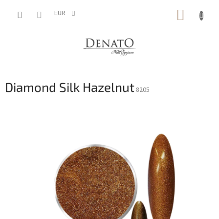
Aller
PANIE
au
EUR
contenu
D'ACH
Diamond Silk Hazelnut
8205