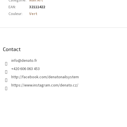
Catégorie
:
Nail Art
EAN
:
32111422
Couleur
:
Vert
P
i
e
d
Contact
d
info
@
denato.fr
e
p
+420 606 063 453
a
http://facebook.com/denatonailsystem
g
https://www.instagram.com/denato.cz/
e