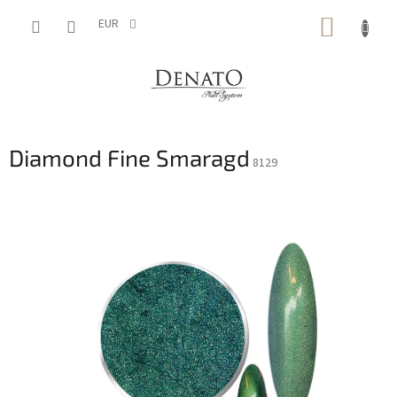
Aller
PANIE
au
EUR
contenu
D'ACH
Diamond Fine Smaragd
8129