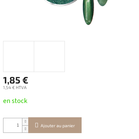
1,85 €
1,54 € HTVA
Prix
en stock
de
la
mesure:
Ajouter au panier