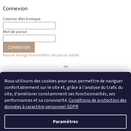
Connexion
Courrier électronique
Mot de passe
CONNEXION
Nouvel enregistrement
Mot de passe oublié
ou
Se connecter avec Facebook
Nous utilisons des cookies pour vous permettre de naviguer
confortablement sur le site et, grâce à l'analyse du trafic du
Se connecter avec Google
site, d'améliorer constamment ses fonctionnalités, ses
performances et sa convivialité.
Conditions de protection des
données à caractère personnel GDPR
Créé par Shoptet
Paramètres