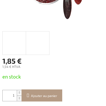
1,85 €
1,54 € HTVA
Prix
en stock
de
la
mesure:
Ajouter au panier