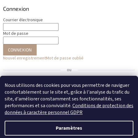
Connexion
Courrier électronique
Mot de passe
CONNEXION
Nouvel enregistrement
Mot de passe oublié
ou
Se connecter avec Facebook
Nous utilisons des cookies pour vous permettre de naviguer
confortablement sur le site et, grâce à l'analyse du trafic du
Se connecter avec Google
site, d'améliorer constamment ses fonctionnalités, ses
performances et sa convivialité.
Conditions de protection des
données à caractère personnel GDPR
Créé par Shoptet
Paramètres