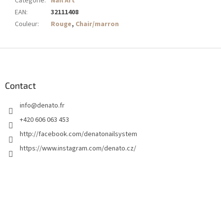
Catégorie
:
Nail Art
EAN
:
32111408
Couleur
:
Rouge
,
Chair/marron
P
i
e
d
Contact
d
info
@
denato.fr
e
p
+420 606 063 453
a
http://facebook.com/denatonailsystem
g
https://www.instagram.com/denato.cz/
e