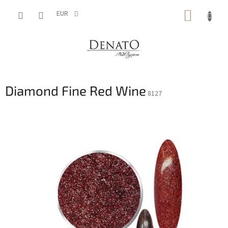
Aller
PANIE
au
EUR
contenu
D'ACH
Diamond Fine Red Wine
8127