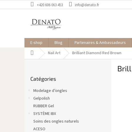
Aller
+420 606 063 453
info@denato.fr
au
contenu
E-shop
Blog
Partenaires & Ambassadeurs
Accueil
Nail Art
Brilliant Diamond Red Brown
E
Bri
n
Sauter
c
Catégories
les
a
catégories
d
Modelage d’ongles
r
Gelpolish
é
RUBBER Gel
SYSTÈME IBX
Soins des ongles naturels
ACESO