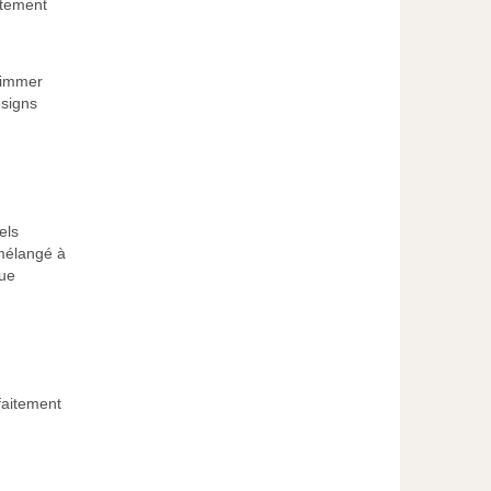
utement
shimmer
esigns
els
 mélangé à
que
faitement