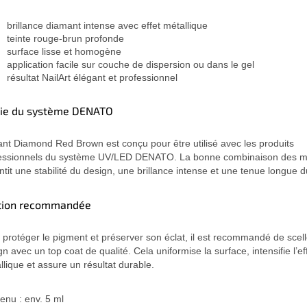
brillance diamant intense avec effet métallique
teinte rouge-brun profonde
surface lisse et homogène
application facile sur couche de dispersion ou dans le gel
résultat NailArt élégant et professionnel
tie du système DENATO
liant Diamond Red Brown est conçu pour être utilisé avec les produits
essionnels du système UV/LED DENATO. La bonne combinaison des m
ntit une stabilité du design, une brillance intense et une tenue longue d
ition recommandée
 protéger le pigment et préserver son éclat, il est recommandé de scell
n avec un top coat de qualité. Cela uniformise la surface, intensifie l’ef
llique et assure un résultat durable.
enu : env. 5 ml