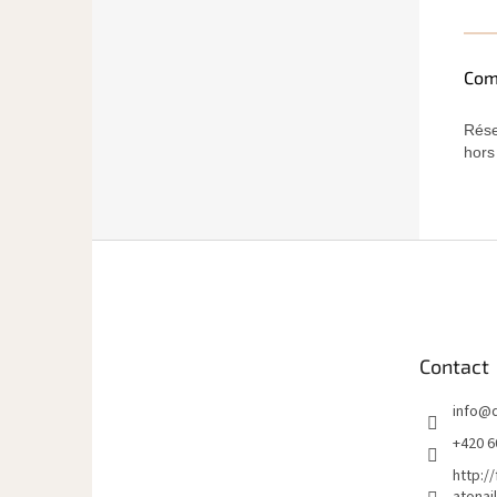
Com
Rése
hors
P
i
e
d
d
Contact
e
p
info
@
a
g
+420 6
e
http:/
atonai