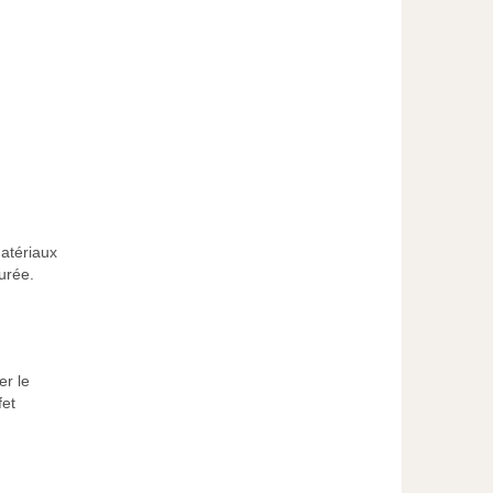
atériaux
urée.
er le
fet