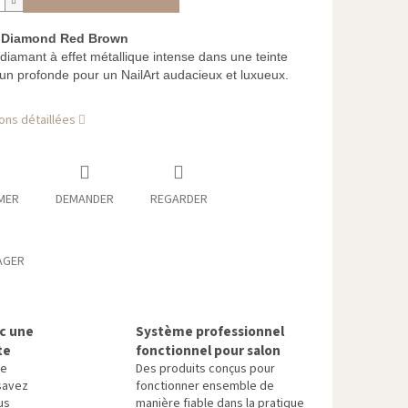
nt Diamond Red Brown
diamant à effet métallique intense dans une teinte
un profonde pour un NailArt audacieux et luxueux.
ons détaillées
MER
DEMANDER
REGARDER
AGER
ec une
Système professionnel
te
fonctionnel pour salon
re
Des produits conçus pour
savez
fonctionner ensemble de
us
manière fiable dans la pratique