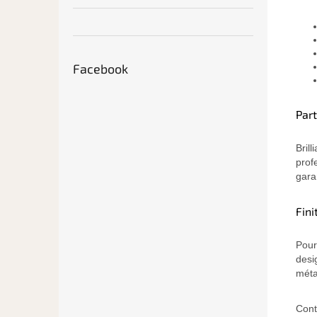
Facebook
Par
Bril
prof
gara
Fin
Pour
desig
méta
Cont