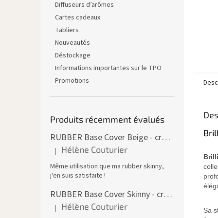
Diffuseurs d’arômes
Cartes cadeaux
Tabliers
Nouveautés
Déstockage
Informations importantes sur le TPO
Promotions
Descr
Des
Produits récemment évalués
Bri
RUBBER Base Cover Beige - creuset 30 ml
Hélène Couturier
|
L'évaluation du produit est de 5 sur 5 étoiles.
Bril
Même utilisation que ma rubber skinny,
coll
j'en suis satisfaite !
prof
élég
RUBBER Base Cover Skinny - creuset 30 g
Hélène Couturier
|
L'évaluation du produit est de 5 sur 5 étoiles.
Sa s