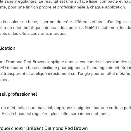
gle sans irrégularités. Le résultat est une surface lisse, compacte et ha
lante, pour une finition propre et professionnelle à chaque application.
n la couleur de base, il permet de créer différents effets – d’un léger 
d à un effet métallique intense. Idéal pour les NailArt d’automne, les d
ants et les effets couvrants marqués.
ication
liant Diamond Red Brown s’applique dans la couche de dispersion des g
ED ou sur une base spécifique pour pigments. Il peut également être
el transparent et appliqué directement sur l’ongle pour un effet métalli
orme.
eil professionnel
 un effet métallique maximal, appliquez le pigment sur une surface par
. Plus la base est régulière, plus l’effet sera intense et miroir.
quoi choisir Brilliant Diamond Red Brown