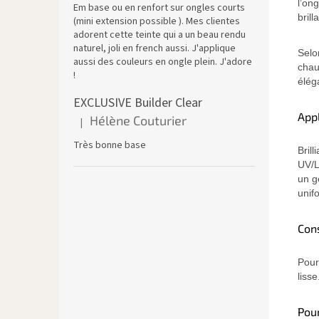
l’on
Em base ou en renfort sur ongles courts
bril
(mini extension possible ). Mes clientes
adorent cette teinte qui a un beau rendu
naturel, joli en french aussi. J'applique
Selo
aussi des couleurs en ongle plein. J'adore
chau
!
élég
EXCLUSIVE Builder Clear
Appl
Hélène Couturier
|
L'évaluation du produit est de 5 sur 5 étoiles.
Très bonne base
Bril
UV/L
un g
unif
Cons
Pour
lisse
Pour