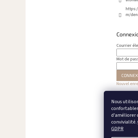
https:
m/den
Connexi
Courrier él
Mot de pas
CONNEX
Nouvel enr
Nous utiliso
confortableme
d'améliorer 
convivialité.
GDPR