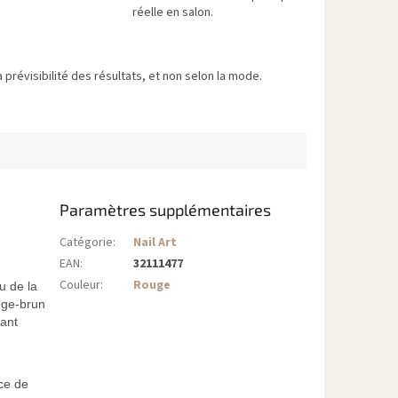
réelle en salon.
 prévisibilité des résultats, et non selon la mode.
Paramètres supplémentaires
Catégorie
:
Nail Art
EAN
:
32111477
Couleur
:
Rouge
u de la
ouge-brun
tant
ce de