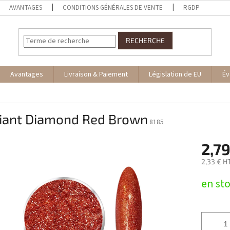
AVANTAGES
CONDITIONS GÉNÉRALES DE VENTE
RGDP
RECHERCHE
Avantages
Livraison & Paiement
Législation de EU
Év
lliant Diamond Red Brown
8185
2,79
2,33 € H
Prix
en st
de
la
mesure: