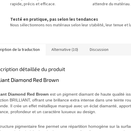
rapide, précis et efficace.
attendre du matériau.
Testé en pratique, pas selon les tendances
Nous sélectionnons nos matériaux selon leur stabilité, leur tenue et la
iption de la traduction
Alternative (10)
Discussion
cription détaillée du produit
lliant Diamond Red Brown
liant Diamond Red Brown
est un pigment diamant de haute qualité iss
ection BRILLIANT, offrant une brillance extra intense dans une teinte r
onde. Il crée un effet métallique marqué avec un éclat diamanté, appor
ance, profondeur et un caractère luxueux au design.
tructure pigmentaire fine permet une répartition homogène sur la surfa