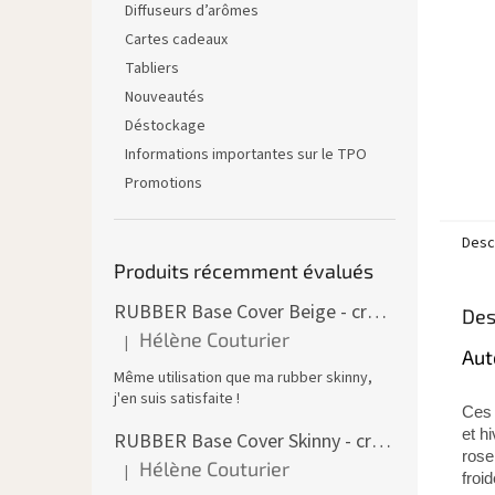
Diffuseurs d’arômes
Cartes cadeaux
Tabliers
Nouveautés
Déstockage
Informations importantes sur le TPO
Promotions
Descr
Produits récemment évalués
RUBBER Base Cover Beige - creuset 30 ml
Des
Hélène Couturier
|
L'évaluation du produit est de 5 sur 5 étoiles.
Aut
Même utilisation que ma rubber skinny,
j'en suis satisfaite !
Ce
et h
RUBBER Base Cover Skinny - creuset 30 g
rose
Hélène Couturier
|
L'évaluation du produit est de 5 sur 5 étoiles.
froi