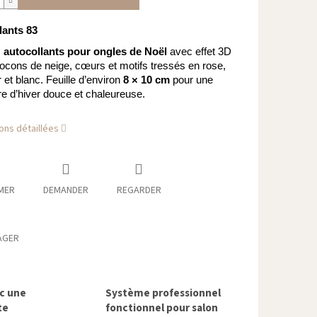
lants 83
s
autocollants pour ongles de Noël
avec effet 3D
 flocons de neige, cœurs et motifs tressés en rose,
r et blanc. Feuille d’environ
8 × 10 cm
pour une
 d’hiver douce et chaleureuse.
ons détaillées
MER
DEMANDER
REGARDER
AGER
ec une
Système professionnel
te
fonctionnel pour salon