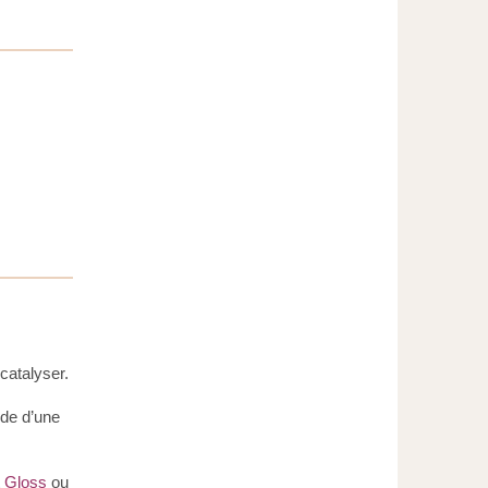
catalyser.
ide d’une
nt Gloss
ou