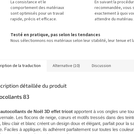
La consistance et le
En suivant la procédu
comportement des matériaux
recommandée, vous 
sont optimisés pour un travail
exactement à quoi vo
rapide, précis et efficace.
attendre du matériau.
Testé en pratique, pas selon les tendances
Nous sélectionnons nos matériaux selon leur stabilité, leur tenue et la
iption de la traduction
Alternative (10)
Discussion
cription détaillée du produit
ocollants 83
s
autocollants de Noël 3D effet tricot
apportent à vos ongles une to
ivernale. Les flocons de neige, cœurs et motifs tressés dans des tein
, bleu clair et blanc créent un design doux et élégant, parfait pour la s
de. Faciles à appliquer, ils adhèrent parfaitement sur toutes les couleu