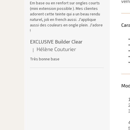
vern
Em base ou en renfort sur ongles courts
(mini extension possible ). Mes clientes
adorent cette teinte qui a un beau rendu
naturel, joli en french aussi. J'applique
Car
aussi des couleurs en ongle plein. J'adore
!
EXCLUSIVE Builder Clear
Hélène Couturier
|
L'évaluation du produit est de 5 sur 5 étoiles.
Très bonne base
Mod