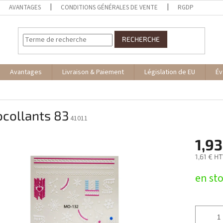
AVANTAGES
CONDITIONS GÉNÉRALES DE VENTE
RGDP
RECHERCHE
Avantages
Livraison & Paiement
Législation de EU
Év
ocollants 83
41011
1,93
1,61 € H
Prix
en st
de
la
mesure: