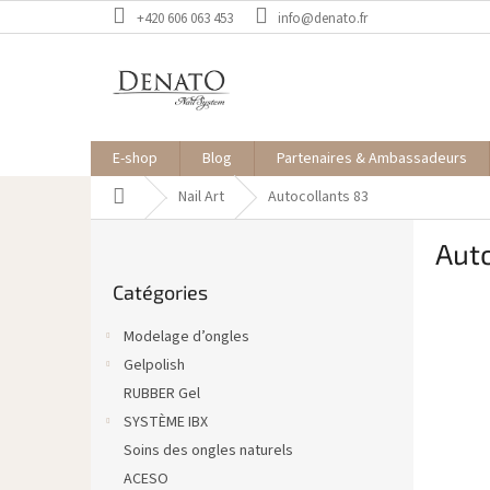
Aller
+420 606 063 453
info@denato.fr
au
contenu
E-shop
Blog
Partenaires & Ambassadeurs
Accueil
Nail Art
Autocollants 83
E
Aut
n
Sauter
c
Catégories
les
a
catégories
d
Modelage d’ongles
r
Gelpolish
é
RUBBER Gel
SYSTÈME IBX
Soins des ongles naturels
ACESO