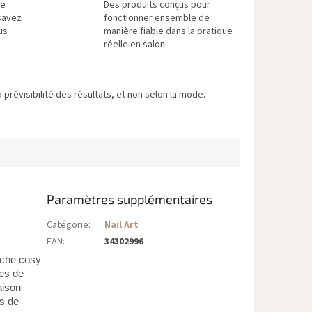
re
Des produits conçus pour
savez
fonctionner ensemble de
us
manière fiable dans la pratique
réelle en salon.
 prévisibilité des résultats, et non selon la mode.
Paramètres supplémentaires
Catégorie
:
Nail Art
EAN
:
34302996
uche cosy
tes de
aison
rs de