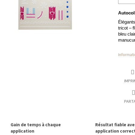
Autocol
Élégant
tricot –
bleu clai
manucure
Informati
IMPRI
PART
Gain de temps à chaque
Résultat fiable av
application
application correc