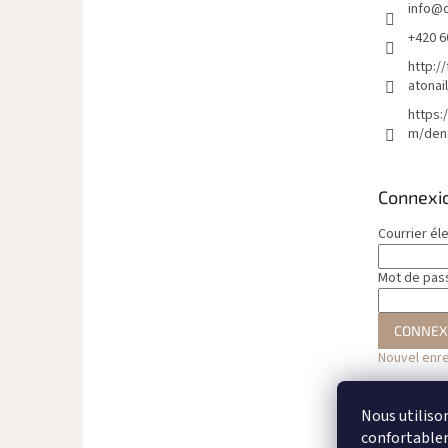
info
@
a
g
+420 6
e
http:/
atonai
https:
m/den
Connexi
Courrier él
Mot de pas
CONNEX
Nouvel enr
Nous utiliso
confortableme