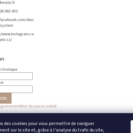
denato.fr
06 063 453
/facebook.com/den
lsystem
//www.instagram.co
ato.cz/
on
ectronique
se
ION
egistrement
Mot de passe oublié
ou
ns des cookies pour vous permettre de naviguer
nt sur le site et, grâce à l'analyse du trafic du site,
Se connecter avec Facebook