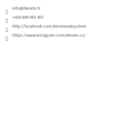
d
info
@
denato.fr
e
p
+420 606 063 453
a
http://facebook.com/denatonailsystem
g
https://www.instagram.com/denato.cz/
e