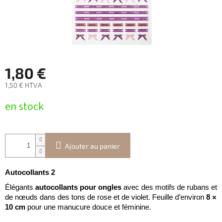
1,80 €
1,50 € HTVA
Prix
en stock
de
la
mesure:
Ajouter au panier
Autocollants 2
Élégants
autocollants pour ongles
avec des motifs de rubans et
de nœuds dans des tons de rose et de violet. Feuille d’environ
8 ×
10 cm
pour une manucure douce et féminine.