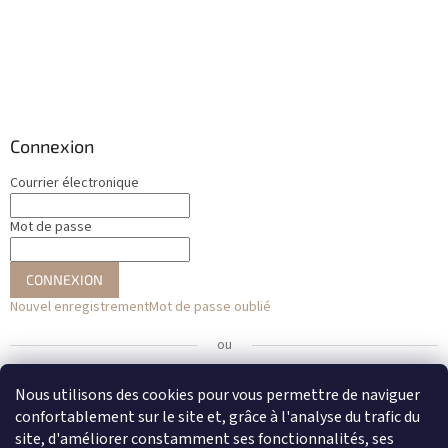
Connexion
Courrier électronique
Mot de passe
CONNEXION
Nouvel enregistrement
Mot de passe oublié
ou
Se connecter avec Facebook
Nous utilisons des cookies pour vous permettre de naviguer
confortablement sur le site et, grâce à l'analyse du trafic du
Se connecter avec Google
site, d'améliorer constamment ses fonctionnalités, ses