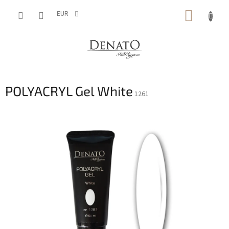
Aller
PANIE
au
EUR
contenu
D'ACH
POLYACRYL Gel White
1261