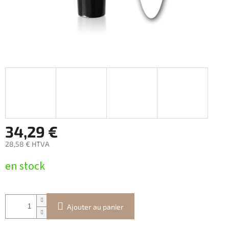
34,29 €
28,58 € HTVA
Prix
en stock
de
la
mesure:
Ajouter au panier