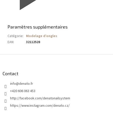
Paramètres supplémentaires
Catégorie
:
Modelage d’ongles
EAN
:
32112528
P
i
e
d
Contact
d
info
@
denato.fr
e
p
+420 606 063 453
a
http://facebook.com/denatonailsystem
g
https://www.instagram.com/denato.cz/
e