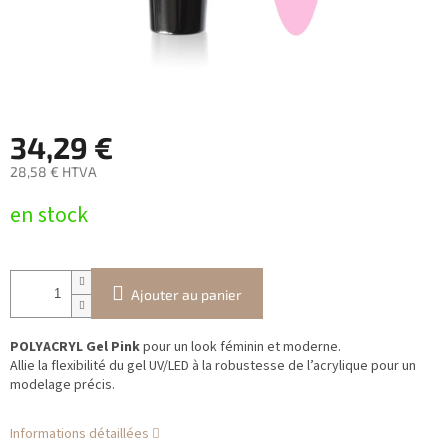
34,29 €
28,58 € HTVA
Prix
en stock
de
la
mesure:
Ajouter au panier
POLYACRYL Gel Pink
pour un look féminin et moderne.
Allie la flexibilité du gel UV/LED à la robustesse de l’acrylique pour un
modelage précis.
Informations détaillées