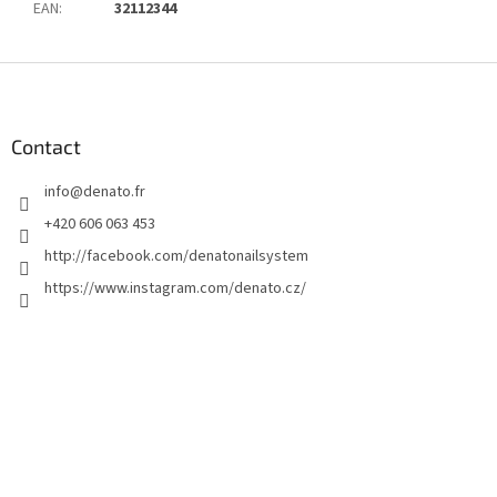
EAN
:
32112344
P
i
e
d
Contact
d
info
@
denato.fr
e
p
+420 606 063 453
a
http://facebook.com/denatonailsystem
g
https://www.instagram.com/denato.cz/
e