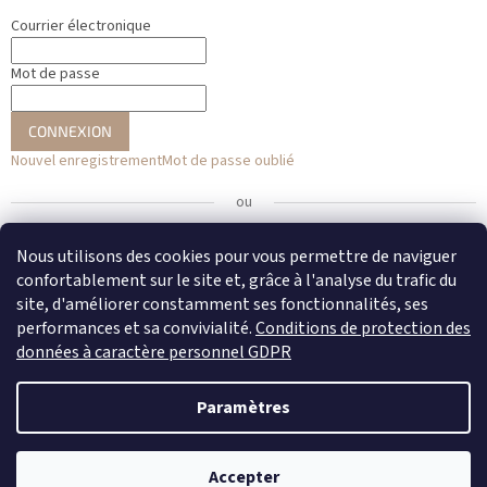
Courrier électronique
Mot de passe
CONNEXION
Nouvel enregistrement
Mot de passe oublié
ou
Se connecter avec Facebook
Nous utilisons des cookies pour vous permettre de naviguer
confortablement sur le site et, grâce à l'analyse du trafic du
Se connecter avec Google
site, d'améliorer constamment ses fonctionnalités, ses
performances et sa convivialité.
Conditions de protection des
données à caractère personnel GDPR
Créé par Shoptet
Paramètres
Copyright 2026
DENATO
. Tous droits réservés.
Modifier les
Accepter
paramètres des cookies